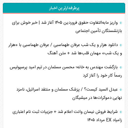
پرطرفدارترین اخبار
اربعین، کابوس مشترک تل‌آویو-واشنگتن
واریز مابه‌التفاوت حقوق فروردین ۱۴۰۵ آغاز شد | خبر خوش برای
برنامه هفتم توسعه در نقطه کور سیاستگذاری
بازنشستگان تأمین اجتماعی
کنوانسیون دریای خزر در راستای منافع ملی است؟
دانلود هزار و یک شب عرفان طهماسبی / عرفان طهماسبی با «هزار
اوکراین بازوی مخرب آمریکا در غرب آسیا
و یک شب» مهمان قلب‌ها شد + متن آهنگ
اهمیت راهبردی اردن برای آمریکا
بازگشت مهندس به خانه؛ محسن مسلمان در تیم امید پرسپولیس
رسماً کار خود را آغاز کرد
پیام، ظرفیت بالفعل‌نشده تجارت ایران
عبدل السید کیست؟ / پزشک مسلمان و منتقد اسرائیل، نامزد
همسویی عربستان با سنتکام علیه متحدان ایران
نهایی دموکرات‌ها در میشیگان
ترامپ و توهم خلع سلاح حماس
شرایط فروش نیسان وانت اعلام شد + جزییات ثبت نام اعتباری
زامیاد EX مرداد ۱۴۰۵
چرا کویت به دنبال شریک امنیتی جدید است؟