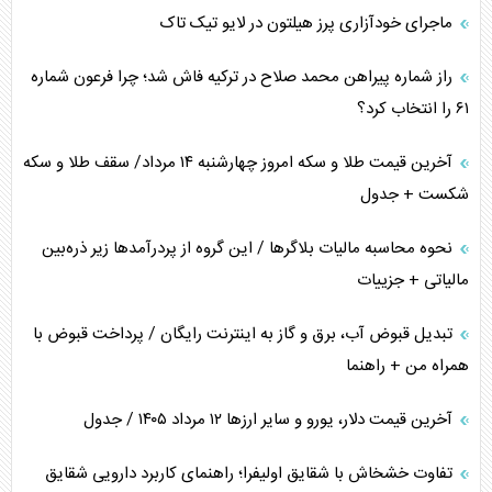
ماجرای خودآزاری پرز هیلتون در لایو تیک تاک
اعتراف غرب به قدرت ایران در تثبیت معادلات
راز شماره پیراهن محمد صلاح در ترکیه فاش شد؛ چرا فرعون شماره
خطای راهبردی ترامپ مقابل برزیل
۶۱ را انتخاب کرد؟
متن و حاشیه سفر نتانیاهو به آمریکا
آخرین قیمت طلا و سکه امروز چهارشنبه ۱۴ مرداد/ سقف طلا و سکه
شکست + جدول
نحوه محاسبه مالیات بلاگر‌ها / این گروه از پردرآمد‌ها زیر ذره‌بین
مالیاتی + جزییات
تبدیل قبوض آب، برق و گاز به اینترنت رایگان / پرداخت قبوض با
همراه من + راهنما
آخرین قیمت دلار، یورو و سایر ارز‌ها ۱۲ مرداد ۱۴۰۵ / جدول
تفاوت خشخاش با شقایق اولیفرا؛ راهنمای کاربرد دارویی شقایق