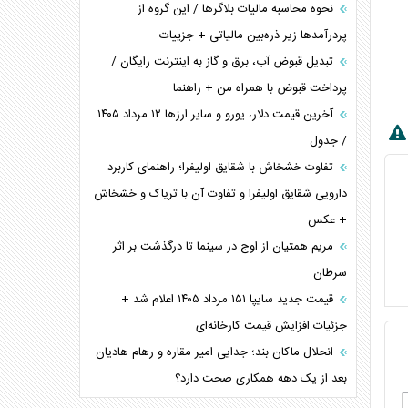
نحوه محاسبه مالیات بلاگر‌ها / این گروه از
پردرآمد‌ها زیر ذره‌بین مالیاتی + جزییات
تبدیل قبوض آب، برق و گاز به اینترنت رایگان /
پرداخت قبوض با همراه من + راهنما
آخرین قیمت دلار، یورو و سایر ارز‌ها ۱۲ مرداد ۱۴۰۵
/ جدول
تفاوت خشخاش با شقایق اولیفرا؛ راهنمای کاربرد
دارویی شقایق اولیفرا و تفاوت آن با تریاک و خشخاش
+ عکس
مریم همتیان از اوج در سینما تا درگذشت بر اثر
سرطان
قیمت جدید سایپا ۱۵۱ مرداد ۱۴۰۵ اعلام شد +
جزئیات افزایش قیمت کارخانه‌ای
انحلال ماکان بند؛ جدایی امیر مقاره و رهام هادیان
بعد از یک دهه همکاری صحت دارد؟