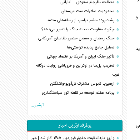
مصالحه نافرجام سعودی – اماراتی
محدودیت صادرات نفت عربستان
 و
پشت‌پرده خشم ترامپ از رسانه‌های منتقد
چگونه مقاومت صحنه جنگ را تغییر می‌دهد؟
جنگ رمضان و معضل حضور نظامیان آمریکایی
تحلیل جامع پدیده تراستی‌ها
دید
تأثیر جنگ ایران و آمریکا بر اقتصاد جهانی
تخریب پل‌ها در اوکراین و فروپاشی روایت دوگانه
غرب
اربعین، کابوس مشترک تل‌آویو-واشنگتن
برنامه هفتم توسعه در نقطه کور سیاستگذاری
کنوانسیون دریای خزر در راستای منافع ملی است؟
آرشیو...
اوکراین بازوی مخرب آمریکا در غرب آسیا
اهمیت راهبردی اردن برای آمریکا
پرطرفدارترین اخبار
ی
پیام، ظرفیت بالفعل‌نشده تجارت ایران
همسویی عربستان با سنتکام علیه متحدان ایران
واریز مابه‌التفاوت حقوق فروردین ۱۴۰۵ آغاز شد | خبر