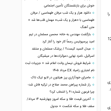
ترامپ و توهم خلع سلاح حماس
خوش برای بازنشستگان تأمین اجتماعی
چرا کویت به دنبال شریک امنیتی جدید است؟
دانلود هزار و یک شب عرفان طهماسبی / عرفان
را
اعتراف غرب به قدرت ایران در تثبیت معادلات
طهماسبی با «هزار و یک شب» مهمان قلب‌ها شد +
متن آهنگ
خطای راهبردی ترامپ مقابل برزیل
متن و حاشیه سفر نتانیاهو به آمریکا
بازگشت مهندس به خانه؛ محسن مسلمان در تیم
 نگرانی‌ها درباره استفاده از کار اجباری، تعرفه‌هایی از 12.5
امید پرسپولیس رسماً کار خود را آغاز کرد
عبدل السید کیست؟ / پزشک مسلمان و منتقد
اسرائیل، نامزد نهایی دموکرات‌ها در میشیگان
شرایط فروش نیسان وانت اعلام شد + جزییات ثبت
نام اعتباری زامیاد EX مرداد ۱۴۰۵
ماجرای خودآزاری پرز هیلتون در لایو تیک تاک
ری
راز شماره پیراهن محمد صلاح در ترکیه فاش شد؛
.
چرا فرعون شماره ۶۱ را انتخاب کرد؟
آخرین قیمت طلا و سکه امروز چهارشنبه ۱۴ مرداد/
سقف طلا و سکه شکست + جدول
ری