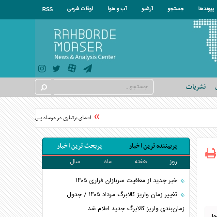
پیوندها
جستجو
آرشیو
آب و هوا
اوقات شرعی
RSS
نشریات
افشای برکناری در موساد پس از شکست پروژه علیه ا
پربیننده ترین اخبار
پربحث ترین اخبار
روز
هفته
ماه
سال
خبر جدید از معافیت سربازان فراری ۱۴۰۵
تغییر زمان واریز کالابرگ مرداد ۱۴۰۵ / جدول
زمان‌بندی واریز کالابرگ جدید اعلام شد