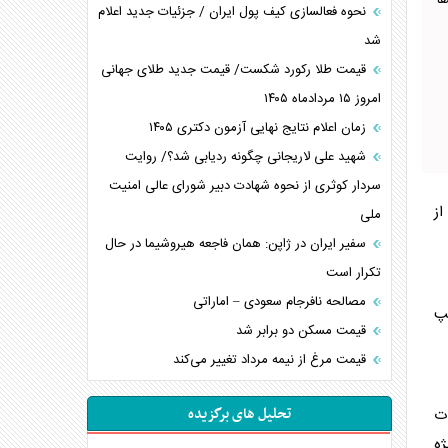
ا
نحوه فعالسازی کیف پول ایران / جزئیات جدید اعلام
شد
قیمت طلا رکورد شکست/ قیمت جدید طلای جهانی
امروز ۱۵ مردادماه ۱۴۰۵
زمان اعلام نتایج نهایی آزمون دکتری ۱۴۰۵
شهید علی لاریجانی چگونه ردیابی شد؟/ روایت
سردار کوثری از نحوه شهادت دبیر شورای عالی امنیت
از
ملی
سفیر ایران در ژاپن: همان فاجعه هیروشیما در حال
تکرار است
مصالحه نافرجام سعودی – اماراتی
پ
قیمت مسکن دو برابر شد
قیمت مرغ از نیمه مرداد تغییر می‌کند
تحلیل های برگزیده
ات 3 درصدی خدمات
یژه