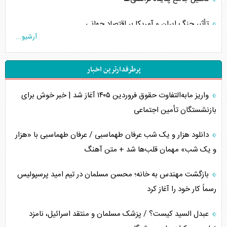
تأثیر جنگ ایران و آمریکا بر اقتصاد جهانی
آرشیو...
تخریب پل‌ها در اوکراین و فروپاشی روایت دوگانه غرب
پرطرفدارترین اخبار
اربعین، کابوس مشترک تل‌آویو-واشنگتن
واریز مابه‌التفاوت حقوق فروردین ۱۴۰۵ آغاز شد | خبر خوش برای
برنامه هفتم توسعه در نقطه کور سیاستگذاری
بازنشستگان تأمین اجتماعی
کنوانسیون دریای خزر در راستای منافع ملی است؟
دانلود هزار و یک شب عرفان طهماسبی / عرفان طهماسبی با «هزار
اوکراین بازوی مخرب آمریکا در غرب آسیا
و یک شب» مهمان قلب‌ها شد + متن آهنگ
اهمیت راهبردی اردن برای آمریکا
بازگشت مهندس به خانه؛ محسن مسلمان در تیم امید پرسپولیس
رسماً کار خود را آغاز کرد
پیام، ظرفیت بالفعل‌نشده تجارت ایران
عبدل السید کیست؟ / پزشک مسلمان و منتقد اسرائیل، نامزد
همسویی عربستان با سنتکام علیه متحدان ایران