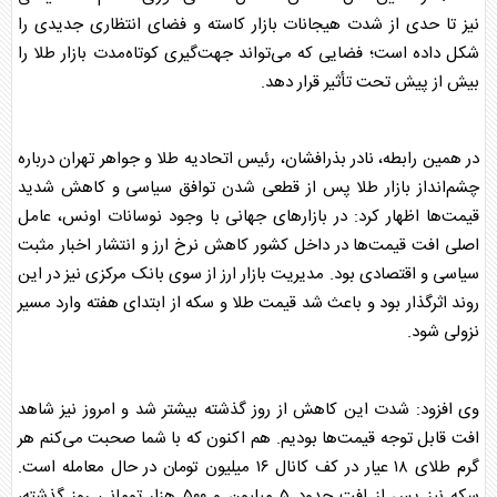
نیز تا حدی از شدت هیجانات
بازار
کاسته و فضای انتظاری جدیدی را
شکل داده است؛ فضایی که می‌تواند جهت‌گیری کوتاه‌مدت
بازار
طلا
را
بیش از پیش تحت تأثیر قرار دهد.
در همین رابطه، نادر بذرافشان، رئیس اتحادیه
طلا
و جواهر تهران درباره
چشم‌انداز
بازار
طلا
پس از قطعی شدن توافق سیاسی و کاهش شدید
قیمت‌ها اظهار کرد: در
بازار
‌های جهانی با وجود نوسانات اونس، عامل
اصلی افت قیمت‌ها در داخل کشور کاهش نرخ ارز و انتشار اخبار مثبت
سیاسی و اقتصادی بود. مدیریت
بازار
ارز از سوی بانک مرکزی نیز در این
روند اثرگذار بود و باعث شد قیمت
طلا
و
سکه
از ابتدای هفته وارد مسیر
نزولی شود.
وی افزود: شدت این کاهش از روز گذشته بیشتر شد و امروز نیز شاهد
افت قابل توجه قیمت‌ها بودیم. هم اکنون که با شما صحبت می‌کنم هر
گرم
طلا
ی ۱۸ عیار در کف کانال ۱۶ میلیون تومان در حال معامله است.
سکه
نیز پس از افت حدود ۵ میلیون و ۵۰۰ هزار تومانی روز گذشته،