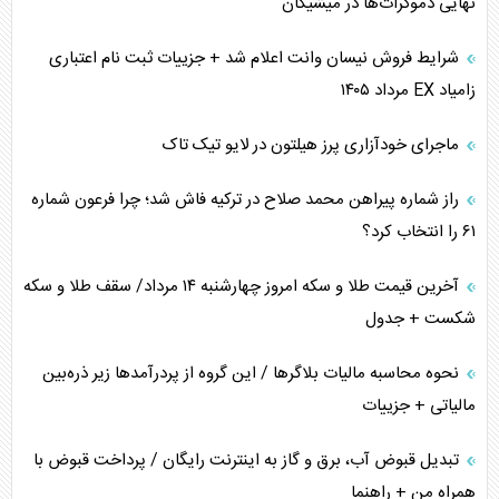
نهایی دموکرات‌ها در میشیگان
ترامپ و توهم خلع سلاح حماس
شرایط فروش نیسان وانت اعلام شد + جزییات ثبت نام اعتباری
زامیاد EX مرداد ۱۴۰۵
چرا کویت به دنبال شریک امنیتی جدید است؟
ماجرای خودآزاری پرز هیلتون در لایو تیک تاک
اعتراف غرب به قدرت ایران در تثبیت معادلات
راز شماره پیراهن محمد صلاح در ترکیه فاش شد؛ چرا فرعون شماره
خطای راهبردی ترامپ مقابل برزیل
۶۱ را انتخاب کرد؟
متن و حاشیه سفر نتانیاهو به آمریکا
آخرین قیمت طلا و سکه امروز چهارشنبه ۱۴ مرداد/ سقف طلا و سکه
شکست + جدول
نحوه محاسبه مالیات بلاگر‌ها / این گروه از پردرآمد‌ها زیر ذره‌بین
مالیاتی + جزییات
تبدیل قبوض آب، برق و گاز به اینترنت رایگان / پرداخت قبوض با
همراه من + راهنما