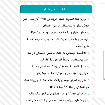
اهمیت راهبردی اردن برای آمریکا
پرطرفدارترین اخبار
پیام، ظرفیت بالفعل‌نشده تجارت ایران
همسویی عربستان با سنتکام علیه متحدان ایران
واریز مابه‌التفاوت حقوق فروردین ۱۴۰۵ آغاز شد | خبر
ترامپ و توهم خلع سلاح حماس
خوش برای بازنشستگان تأمین اجتماعی
چرا کویت به دنبال شریک امنیتی جدید است؟
دانلود هزار و یک شب عرفان طهماسبی / عرفان
اعتراف غرب به قدرت ایران در تثبیت معادلات
طهماسبی با «هزار و یک شب» مهمان قلب‌ها شد +
متن آهنگ
خطای راهبردی ترامپ مقابل برزیل
متن و حاشیه سفر نتانیاهو به آمریکا
بازگشت مهندس به خانه؛ محسن مسلمان در تیم
امید پرسپولیس رسماً کار خود را آغاز کرد
عبدل السید کیست؟ / پزشک مسلمان و منتقد
اسرائیل، نامزد نهایی دموکرات‌ها در میشیگان
شرایط فروش نیسان وانت اعلام شد + جزییات ثبت
نام اعتباری زامیاد EX مرداد ۱۴۰۵
ماجرای خودآزاری پرز هیلتون در لایو تیک تاک
راز شماره پیراهن محمد صلاح در ترکیه فاش شد؛