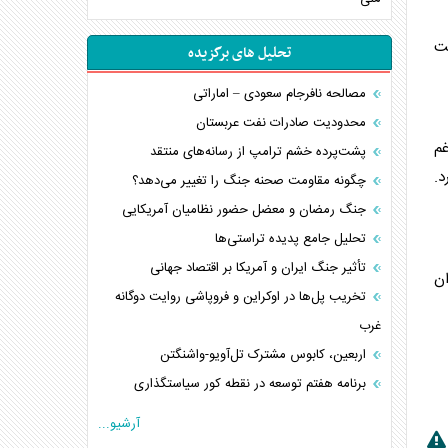
ت
تحلیل های برگزیده
مصالحه نافرجام سعودی – اماراتی
محدودیت صادرات نفت عربستان
غم
پشت‌پرده خشم ترامپ از رسانه‌های منتقد
.
چگونه مقاومت صحنه جنگ را تغییر می‌دهد؟
جنگ رمضان و معضل حضور نظامیان آمریکایی
تحلیل جامع پدیده تراستی‌ها
تأثیر جنگ ایران و آمریکا بر اقتصاد جهانی
ان
تخریب پل‌ها در اوکراین و فروپاشی روایت دوگانه
غرب
اربعین، کابوس مشترک تل‌آویو-واشنگتن
برنامه هفتم توسعه در نقطه کور سیاستگذاری
کنوانسیون دریای خزر در راستای منافع ملی است؟
آرشیو...
اوکراین بازوی مخرب آمریکا در غرب آسیا