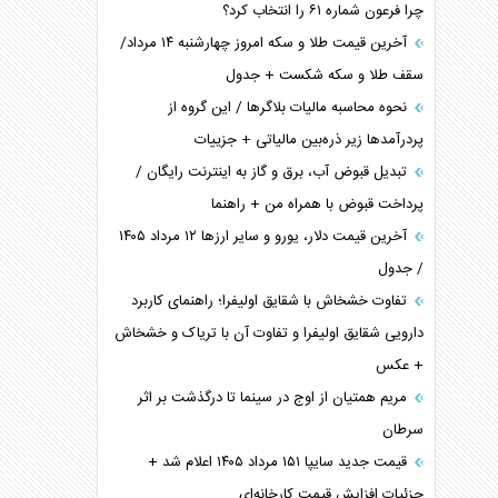
چرا فرعون شماره ۶۱ را انتخاب کرد؟
آخرین قیمت طلا و سکه امروز چهارشنبه ۱۴ مرداد/
سقف طلا و سکه شکست + جدول
نحوه محاسبه مالیات بلاگر‌ها / این گروه از
پردرآمد‌ها زیر ذره‌بین مالیاتی + جزییات
تبدیل قبوض آب، برق و گاز به اینترنت رایگان /
پرداخت قبوض با همراه من + راهنما
آخرین قیمت دلار، یورو و سایر ارز‌ها ۱۲ مرداد ۱۴۰۵
/ جدول
تفاوت خشخاش با شقایق اولیفرا؛ راهنمای کاربرد
دارویی شقایق اولیفرا و تفاوت آن با تریاک و خشخاش
+ عکس
مریم همتیان از اوج در سینما تا درگذشت بر اثر
سرطان
قیمت جدید سایپا ۱۵۱ مرداد ۱۴۰۵ اعلام شد +
جزئیات افزایش قیمت کارخانه‌ای