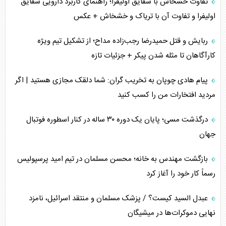
محدودیت صادرات نفت عربستان
تفاوت خشخاش با شقایق اولیفرا؛ راهنمای کاربرد دارویی شقایق
اولیفرا و تفاوت آن با تریاک و خشخاش + عکس
پشت‌پرده خشم ترامپ از رسانه‌های منتقد
ربایش و قتل حمیدرضا رجب‌زاده مداح؛ از تشکیل تیم ویژه
چگونه مقاومت صحنه جنگ را تغییر می‌دهد؟
کارآگاهان تا مثله شدن پیکر + جزئیات تازه
جنگ رمضان و معضل حضور نظامیان آمریکایی
پیام هادی چوپان به تخریب گران: شما دلقک مجازی هستید | اگر
مردید افتخارات من را کسب کنید
تحلیل جامع پدیده تراستی‌ها
درگذشت مسی؛ پایان یک دوره ۳۰ ساله در کنار اسطوره فوتبال
تأثیر جنگ ایران و آمریکا بر اقتصاد جهانی
جهان
تخریب پل‌ها در اوکراین و فروپاشی روایت دوگانه غرب
بازگشت مهندس به خانه؛ محسن مسلمان در تیم امید پرسپولیس
اربعین، کابوس مشترک تل‌آویو-واشنگتن
رسماً کار خود را آغاز کرد
عبدل السید کیست؟ / پزشک مسلمان و منتقد اسرائیل، نامزد
نهایی دموکرات‌ها در میشیگان