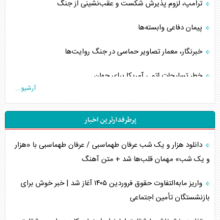
ترامپ، لزوم پذیرش شکست و عقب‌نشینی از جنگ
پیمان دفاعی‌ وابسته‌ها
خبرنگار، معمار تصاویر حماسی در جنگ روایت‌ها
خطر تسلیحات اتمی آمریکا برای جهان
آرشیو...
چگونه عربستان برابر ایران دچار خطای محاسباتی شد؟
پرطرفدارترین اخبار
جاده ابریشم فضایی/ نفوذ راهبردی و فرازمینی چین
دانلود هزار و یک شب عرفان طهماسبی / عرفان طهماسبی با «هزار
انصارالله و تثبیت معادله «محاصره برابر محاصره»
و یک شب» مهمان قلب‌ها شد + متن آهنگ
خبرنگار، خط مقدم جبهه روایت و پاسدار انسجام ملی
واریز مابه‌التفاوت حقوق فروردین ۱۴۰۵ آغاز شد | خبر خوش برای
مصالحه نافرجام سعودی – اماراتی
بازنشستگان تأمین اجتماعی