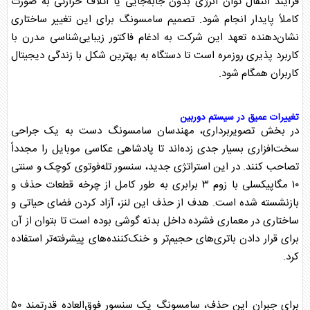
فرآیند انتقال توان انرژی بدون جابه‌جایی یا اتلاف حرارتی به صورت
کاملاً پایدار انجام شود. تصمیم
سامسونگ
برای این تغییر ساختاری
نشان‌دهنده تعهد این شرکت به ادغام فاکتور زیبایی‌شناسی مدرن با
کاربرد پذیری روزمره است تا دستگاه به بهترین شکل با زندگی دیجیتال
کاربران همگام شود.
تغییرات عمیق در سیستم دوربین
در بخش تصویربرداری، مهندسان
سامسونگ
دست به یک جراحی
سخت‌افزاری بسیار جدی زده‌اند تا پادشاهی عکاسی موبایل را مجدداً
تصاحب کنند. در این استراتژی جدید، سنسور تله‌فوتوی کوچک و سنتی
۱۰ مگاپیکسلی با زوم ۳ برابری به طور کامل از چرخه قطعات حذف و
بازنشسته شده است. هدف از حذف این لنز، آزاد کردن فضای حیاتی و
ساختاری در معماری فشرده داخل بدنه گوشی بوده است تا بتوان از آن
برای قرار دادن باتری‌های حجیم‌تر و خنک‌کننده‌های پیشرفته‌تر استفاده
کرد.
برای جبران این حذف،
سامسونگ
یک سنسور فوق‌العاده قدرتمند ۵۰