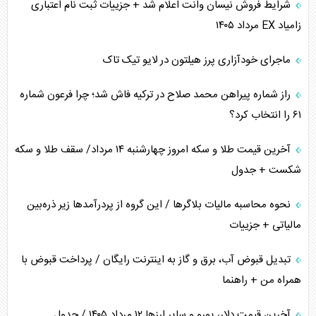
شرایط فروش نیسان وانت اعلام شد + جزییات ثبت نام اعتباری
زامیاد EX مرداد ۱۴۰۵
پیام، ظرفیت بالفعل‌نشده تجارت ایران
ماجرای خودآزاری پرز هیلتون در لایو تیک تاک
همسویی عربستان با سنتکام علیه متحدان ایران
راز شماره پیراهن محمد صلاح در ترکیه فاش شد؛ چرا فرعون شماره
ترامپ و توهم خلع سلاح حماس
۶۱ را انتخاب کرد؟
چرا کویت به دنبال شریک امنیتی جدید است؟
آخرین قیمت طلا و سکه امروز چهارشنبه ۱۴ مرداد/ سقف طلا و سکه
شکست + جدول
نحوه محاسبه مالیات بلاگر‌ها / این گروه از پردرآمد‌ها زیر ذره‌بین
مالیاتی + جزییات
تبدیل قبوض آب، برق و گاز به اینترنت رایگان / پرداخت قبوض با
همراه من + راهنما
آخرین قیمت دلار، یورو و سایر ارز‌ها ۱۲ مرداد ۱۴۰۵ / جدول