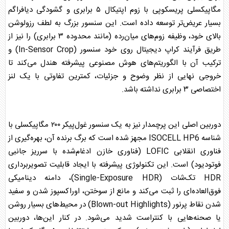
مگاپیکسلی پریسکوپی با زوم اپتیکال ۵ برابری و گشودگی دیافراگم
بسیار عریض‌تر توسعه داده است. این سنسور بزرگ به لطف رزولوشن
بالای خود، وظیفه زوم‌های میان‌رده (مانند محدوده ۳ برابری) را نیز از
طریق فرآیند کراپ دیجیتال روی خود سنسور (In-Sensor Crop) و
ترکیب آن با الگوریتم‌های هوش مصنوعی پیشرفته هندل می‌کند تا
خروجی نهایی از نظر وضوح و جزئیات، کمترین تفاوتی با یک لنز
اختصاصی ۳ برابری نداشته باشد.
دوربین اصلی این پرچمدار نیز به یک سنسور غول‌پیکر ۲۰۰ مگاپیکسلی با
شناسه ISOCELL HP6 مجهز شده است که برگ برنده آن، بهره‌گیری از
فناوری انقلابی LOFIC (فناوری خازن ادغام‌شده با سرریز جانبی
فوتودیود) است. این تکنولوژی پیشرفته با ایجاد قابلیت تصویربرداری
HDR تک‌شات (Single-Exposure HDR)، دامنه دینامیکی
فوق‌العاده‌ای را ثبت می‌کند و مانع از سوختن، اوراکسپوز شدن و سفید
شدن نقاط پرنور (Blown-out Highlights) در محیط‌های بسیار روشن
یا صحنه‌هایی با کنتراست شدید می‌شود. در کنار این‌ها، دوربین