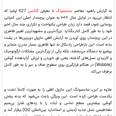
به گزارش راهبرد معاصر،
سامسونگ
با معرفی
گلکسی
S27 اولترا که
انتظار می‌رود در اوایل سال ۲۰۲۷ به عنوان پرچمدار اصلی این کمپانی
رونمایی شود، قصد دارد زبان طراحی یکنواخت و تکراری چند سال اخیر
خود را به طور کامل کنار بگذارد. بزرگ‌ترین و مشهودترین تغییر ظاهری
در این پرچمدار، روی آوردن به آرایش افقی ماژول دوربین‌ها در پشت
بدنه است. این بازطراحی رادیکال نه تنها ظاهری بسیار مدرن، متمایز و
پیشرو به دستگاه می‌بخشد، بلکه یکی از بزرگ‌ترین مشکلات ارگونومیک
و کاربردی نسل‌های گذشته، یعنی لق خوردن و لرزش آزاردهنده گوشی
(Wobble) در هنگام قرارگیری روی سطوح صاف و میز را به طور کامل
برطرف می‌کند.
علاوه بر این،
سامسونگ
این ماژول افقی را به صورت کاملاً تخت و
یکدست طراحی کرده است. این ویژگی باعث می‌شود که بدنه پشتی
گوشی بیشترین سطح تماس و ثبات را با پدهای شارژ بی‌سیم
مغناطیسی نسل جدید (مبتنی بر استاندارد بین‌المللی Qi2) برقرار کند و