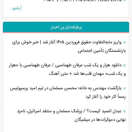
چگونه مقاومت صحنه جنگ را تغییر می‌دهد؟
آرشیو...
جنگ رمضان و معضل حضور نظامیان آمریکایی
پرطرفدارترین اخبار
تحلیل جامع پدیده تراستی‌ها
واریز مابه‌التفاوت حقوق فروردین ۱۴۰۵ آغاز شد | خبر خوش برای
تأثیر جنگ ایران و آمریکا بر اقتصاد جهانی
بازنشستگان تأمین اجتماعی
تخریب پل‌ها در اوکراین و فروپاشی روایت دوگانه غرب
دانلود هزار و یک شب عرفان طهماسبی / عرفان طهماسبی با «هزار
اربعین، کابوس مشترک تل‌آویو-واشنگتن
و یک شب» مهمان قلب‌ها شد + متن آهنگ
برنامه هفتم توسعه در نقطه کور سیاستگذاری
بازگشت مهندس به خانه؛ محسن مسلمان در تیم امید پرسپولیس
رسماً کار خود را آغاز کرد
کنوانسیون دریای خزر در راستای منافع ملی است؟
عبدل السید کیست؟ / پزشک مسلمان و منتقد اسرائیل، نامزد
اوکراین بازوی مخرب آمریکا در غرب آسیا
نهایی دموکرات‌ها در میشیگان
اهمیت راهبردی اردن برای آمریکا