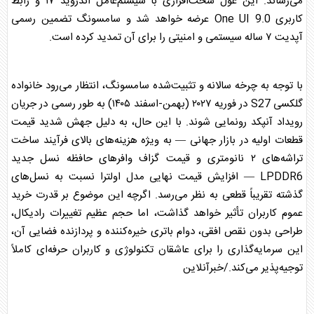
می‌رساند. این غول سخت‌افزاری با سیستم‌عامل اندروید ۱۷ و رابط
کاربری One UI 9.0 عرضه خواهد شد و
سامسونگ
تضمین رسمی
آپدیت ۷ ساله سیستمی و امنیتی را برای آن تمدید کرده است.
با توجه به چرخه سالانه و تثبیت‌شده
سامسونگ
، انتظار می‌رود خانواده
گلکسی
S27 در فوریه ۲۰۲۷ (بهمن-اسفند ۱۴۰۵) به طور رسمی در جریان
رویداد آنپکد رونمایی شوند. با این حال، به دلیل جهش شدید قیمت
قطعات اولیه در بازار جهانی — به ویژه هزینه‌های بالای فرآیند ساخت
تراشه‌های ۲ نانومتری و قیمت گزاف وافرهای حافظه نسل جدید
LPDDR6 — افزایش قیمت نهایی مدل اولترا نسبت به نسل‌های
گذشته تقریباً قطعی به نظر می‌رسد. اگرچه این موضوع بر قدرت خرید
عموم کاربران تأثیر خواهد گذاشت، اما حجم عظیم تغییرات رادیکال،
طراحی بدون نقص افقی، دوام باتری خیره‌کننده و پردازنده فضایی آن،
این سرمایه‌گذاری را برای عاشقان تکنولوژی و کاربران حرفه‌ای کاملاً
توجیه‌پذیر می‌کند./خبرآنلاین