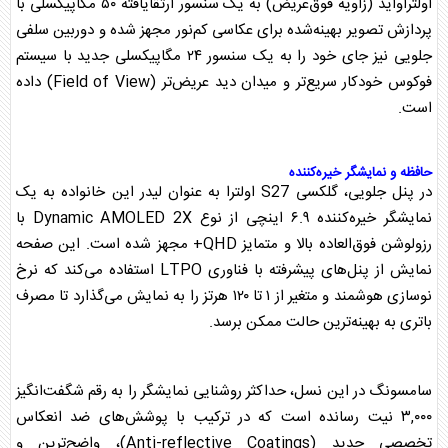
اولتراواید (زاویه فوق‌عریض) به یک سنسور ارتقایافته ۵۰ مگاپیکسلی با
پردازش تصویر بهینه‌شده برای عکاسی کم‌نور مجهز شده و دوربین سلفی
جلویی نیز جای خود را به یک سنسور ۲۴ مگاپیکسلی جدید با سیستم
فوکوس خودکار سریع‌تر و میدان دید عریض‌تر (Field of View) داده
است.
حافظه و نمایشگر خیره‌کننده
در پنل جلویی،
گلکسی
S27 اولترا به عنوان لیدر این خانواده به یک
نمایشگر خیره‌کننده ۶.۹ اینچی از نوع Dynamic AMOLED 2X با
رزولوشن فوق‌العاده بالا و متمایز QHD+ مجهز شده است. این صفحه
نمایش از پنل‌های پیشرفته با فناوری LTPO استفاده می‌کند که نرخ
نوسازی هوشمند و متغیر از ۱ تا ۱۲۰ هرتز را به نمایش می‌گذارد تا مصرف
باتری به بهینه‌ترین حالت ممکن برسد.
سامسونگ
در این نسل، حداکثر روشنایی نمایشگر را به رقم شگفت‌انگیز
۳,۰۰۰ نیت رسانده است که در ترکیب با پوشش‌های ضد انعکاس
تخصصی جدید (Anti-reflective Coatings)، واضح‌ترین و