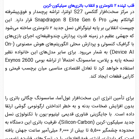
قلب تپنده ۲ نانومتری و انقلاب باتری‌های سیلیکون-کربن
در مرکز سخت‌افزار
گلکسی
S27 اولترا، تراشه پرچمدار و فوق‌پیشرفته
کوالکام یعنی Snapdragon 8 Elite Gen 6 Pro قرار دارد. این
چیپست انقلابی بر پایه لیتوگرافی نسل جدید ۲ نانومتری ساخته می‌شود
که جهشی عظیم در زمینه قدرت پردازش چندوظیفه‌ای، اجرای بازی‌های
با گرافیک کنسولی و پردازش محلی الگوریتم‌های هوش مصنوعی (On-
Device AI) به شمار می‌رود. برای سایر مدل‌های این خانواده نظیر
نسخه پایه و پلاس،
سامسونگ
احتمالاً از تراشه بومی Exynos 2600
استفاده خواهد کرد تا تعادل اقتصادی مناسبی میان برچسب قیمتی و
کارایی قطعات ایجاد کند.
برای تأمین انرژی این سخت‌افزار غول‌آسا،
سامسونگ
چگالی باتری را
بدون افزایش ضخامت بدنه و به خطر انداختن ارگونومی گوشی ارتقا
داده است. با جایگزینی فناوری قدیمی لیتیوم-یون با تکنولوژی نسل
جدید سیلیکون-کربن (Silicon-Carbon)، ظرفیت باتری این دستگاه به
محدوده چشمگیر ۵,۵۰۰ تا بیش از ۶,۰۰۰ میلی‌آمپر ساعت جهش یافته
است که پایداری انرژی فوق‌العاده‌ای را در تسک‌های فشرده تضمین