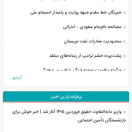
خبرنگار، خط مقدم جبهه روایت و پاسدار انسجام ملی
مصالحه نافرجام سعودی – اماراتی
محدودیت صادرات نفت عربستان
پشت‌پرده خشم ترامپ از رسانه‌های منتقد
چگونه مقاومت صحنه جنگ را تغییر می‌دهد؟
آرشیو...
جنگ رمضان و معضل حضور نظامیان آمریکایی
پرطرفدارترین اخبار
تحلیل جامع پدیده تراستی‌ها
واریز مابه‌التفاوت حقوق فروردین ۱۴۰۵ آغاز شد | خبر خوش برای
تأثیر جنگ ایران و آمریکا بر اقتصاد جهانی
بازنشستگان تأمین اجتماعی
تخریب پل‌ها در اوکراین و فروپاشی روایت دوگانه غرب