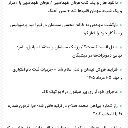
دانلود هزار و یک شب عرفان طهماسبی / عرفان طهماسبی با «هزار
اربعین، کابوس مشترک تل‌آویو-واشنگتن
و یک شب» مهمان قلب‌ها شد + متن آهنگ
برنامه هفتم توسعه در نقطه کور سیاستگذاری
بازگشت مهندس به خانه؛ محسن مسلمان در تیم امید پرسپولیس
رسماً کار خود را آغاز کرد
کنوانسیون دریای خزر در راستای منافع ملی است؟
عبدل السید کیست؟ / پزشک مسلمان و منتقد اسرائیل، نامزد
اوکراین بازوی مخرب آمریکا در غرب آسیا
نهایی دموکرات‌ها در میشیگان
اهمیت راهبردی اردن برای آمریکا
شرایط فروش نیسان وانت اعلام شد + جزییات ثبت نام اعتباری
زامیاد EX مرداد ۱۴۰۵
پیام، ظرفیت بالفعل‌نشده تجارت ایران
ماجرای خودآزاری پرز هیلتون در لایو تیک تاک
همسویی عربستان با سنتکام علیه متحدان ایران
راز شماره پیراهن محمد صلاح در ترکیه فاش شد؛ چرا فرعون شماره
ترامپ و توهم خلع سلاح حماس
۶۱ را انتخاب کرد؟
چرا کویت به دنبال شریک امنیتی جدید است؟