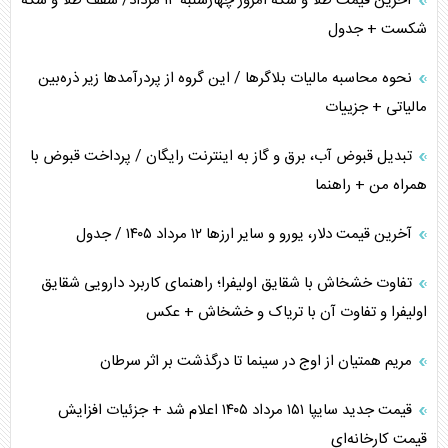
آخرین قیمت طلا و سکه امروز چهارشنبه ۱۴ مرداد/ سقف طلا و سکه
شکست + جدول
نحوه محاسبه مالیات بلاگر‌ها / این گروه از پردرآمد‌ها زیر ذره‌بین
مالیاتی + جزییات
تبدیل قبوض آب، برق و گاز به اینترنت رایگان / پرداخت قبوض با
همراه من + راهنما
آخرین قیمت دلار، یورو و سایر ارز‌ها ۱۲ مرداد ۱۴۰۵ / جدول
تفاوت خشخاش با شقایق اولیفرا؛ راهنمای کاربرد دارویی شقایق
اولیفرا و تفاوت آن با تریاک و خشخاش + عکس
مریم همتیان از اوج در سینما تا درگذشت بر اثر سرطان
قیمت جدید سایپا ۱۵۱ مرداد ۱۴۰۵ اعلام شد + جزئیات افزایش
قیمت کارخانه‌ای