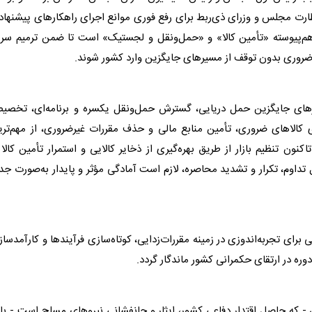
ظارت
مجلس
و وزرای ذی‌ربط برای رفع فوری موانع اجرای راهکارهای پیشنها
هم‌پیوسته «تأمین کالا» و «حمل‌ونقل و لجستیک» است تا ضمن ترمیم سری
 ضروری بدون توقف از مسیرهای جایگزین وارد کشور شوند.
یرهای جایگزین حمل دریایی، گسترش حمل‌ونقل یکسره و برنامه‌ای، تخصی
ری کالاهای ضروری، تأمین منابع مالی و حذف مقررات غیرضروری، از مهم‌تر
 تنظیم بازار از طریق بهره‌گیری از ذخایر کالایی و استمرار تأمین کالا 
تداوم، تکرار و تشدید محاصره، لازم است آمادگی مؤثر و پایدار به‌صورت ج
رای تجربه‌اندوزی در زمینه مقررات‌زدایی، کوتاه‌سازی فرآیندها و کارآمدسا
وره در ارتقای حکمرانی کشور ماندگار گردد.
 که حاصل اقتدار دفاعی کشور، ایثار و جانفشانی نیروهای مسلح است - با