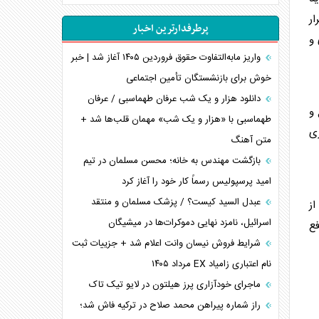
اهمیت راهبردی اردن برای آمریکا
ار
پرطرفدارترین اخبار
پیام، ظرفیت بالفعل‌نشده تجارت ایران
و
همسویی عربستان با سنتکام علیه متحدان ایران
واریز مابه‌التفاوت حقوق فروردین ۱۴۰۵ آغاز شد | خبر
ترامپ و توهم خلع سلاح حماس
خوش برای بازنشستگان تأمین اجتماعی
چرا کویت به دنبال شریک امنیتی جدید است؟
دانلود هزار و یک شب عرفان طهماسبی / عرفان
 و
اعتراف غرب به قدرت ایران در تثبیت معادلات
طهماسبی با «هزار و یک شب» مهمان قلب‌ها شد +
ی
متن آهنگ
خطای راهبردی ترامپ مقابل برزیل
متن و حاشیه سفر نتانیاهو به آمریکا
بازگشت مهندس به خانه؛ محسن مسلمان در تیم
امید پرسپولیس رسماً کار خود را آغاز کرد
عبدل السید کیست؟ / پزشک مسلمان و منتقد
از
اسرائیل، نامزد نهایی دموکرات‌ها در میشیگان
فع
شرایط فروش نیسان وانت اعلام شد + جزییات ثبت
نام اعتباری زامیاد EX مرداد ۱۴۰۵
ماجرای خودآزاری پرز هیلتون در لایو تیک تاک
راز شماره پیراهن محمد صلاح در ترکیه فاش شد؛