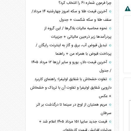
چرا فرعون شماره ۶۱ را انتخاب کرد؟
آخرین قیمت طلا و سکه امروز چهارشنبه ۱۴ مرداد/
سقف طلا و سکه شکست + جدول
نحوه محاسبه مالیات بلاگر‌ها / این گروه از
پردرآمد‌ها زیر ذره‌بین مالیاتی + جزییات
تبدیل قبوض آب، برق و گاز به اینترنت رایگان /
پرداخت قبوض با همراه من + راهنما
آخرین قیمت دلار، یورو و سایر ارز‌ها ۱۲ مرداد ۱۴۰۵
/ جدول
تفاوت خشخاش با شقایق اولیفرا؛ راهنمای کاربرد
دارویی شقایق اولیفرا و تفاوت آن با تریاک و خشخاش
+ عکس
مریم همتیان از اوج در سینما تا درگذشت بر اثر
سرطان
قیمت جدید سایپا ۱۵۱ مرداد ۱۴۰۵ اعلام شد +
جزئیات افزایش قیمت کارخانه‌ای