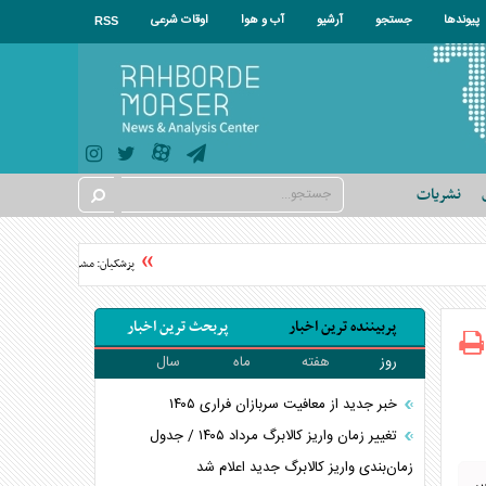
پیوندها
جستجو
آرشیو
آب و هوا
اوقات شرعی
RSS
نشریات
پزشکیان: مشروطه نقطه عطف بیدار
پربیننده ترین اخبار
پربحث ترین اخبار
روز
هفته
ماه
سال
خبر جدید از معافیت سربازان فراری ۱۴۰۵
تغییر زمان واریز کالابرگ مرداد ۱۴۰۵ / جدول
زمان‌بندی واریز کالابرگ جدید اعلام شد