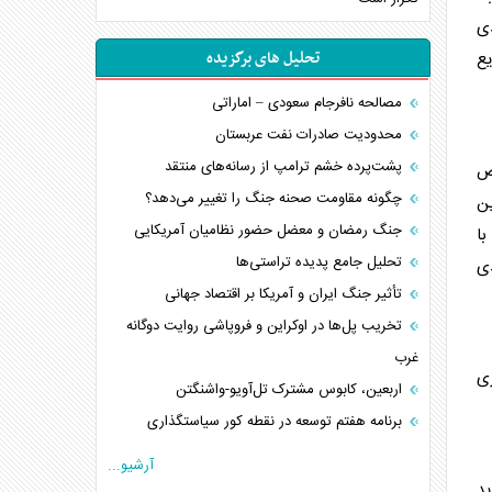
دی
تحلیل های برگزیده
ع
مصالحه نافرجام سعودی – اماراتی
محدودیت صادرات نفت عربستان
پشت‌پرده خشم ترامپ از رسانه‌های منتقد
ص
چگونه مقاومت صحنه جنگ را تغییر می‌دهد؟
ین
جنگ رمضان و معضل حضور نظامیان آمریکایی
با
تحلیل جامع پدیده تراستی‌ها
دی
تأثیر جنگ ایران و آمریکا بر اقتصاد جهانی
تخریب پل‌ها در اوکراین و فروپاشی روایت دوگانه
غرب
زی
اربعین، کابوس مشترک تل‌آویو-واشنگتن
برنامه هفتم توسعه در نقطه کور سیاستگذاری
کنوانسیون دریای خزر در راستای منافع ملی است؟
آرشیو...
اوکراین بازوی مخرب آمریکا در غرب آسیا
ید