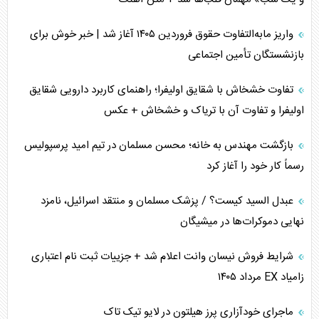
تخریب پل‌ها در اوکراین و فروپاشی روایت دوگانه غرب
واریز مابه‌التفاوت حقوق فروردین ۱۴۰۵ آغاز شد | خبر خوش برای
اربعین، کابوس مشترک تل‌آویو-واشنگتن
بازنشستگان تأمین اجتماعی
برنامه هفتم توسعه در نقطه کور سیاستگذاری
تفاوت خشخاش با شقایق اولیفرا؛ راهنمای کاربرد دارویی شقایق
اولیفرا و تفاوت آن با تریاک و خشخاش + عکس
کنوانسیون دریای خزر در راستای منافع ملی است؟
بازگشت مهندس به خانه؛ محسن مسلمان در تیم امید پرسپولیس
اوکراین بازوی مخرب آمریکا در غرب آسیا
رسماً کار خود را آغاز کرد
اهمیت راهبردی اردن برای آمریکا
عبدل السید کیست؟ / پزشک مسلمان و منتقد اسرائیل، نامزد
نهایی دموکرات‌ها در میشیگان
پیام، ظرفیت بالفعل‌نشده تجارت ایران
شرایط فروش نیسان وانت اعلام شد + جزییات ثبت نام اعتباری
همسویی عربستان با سنتکام علیه متحدان ایران
زامیاد EX مرداد ۱۴۰۵
ترامپ و توهم خلع سلاح حماس
ماجرای خودآزاری پرز هیلتون در لایو تیک تاک