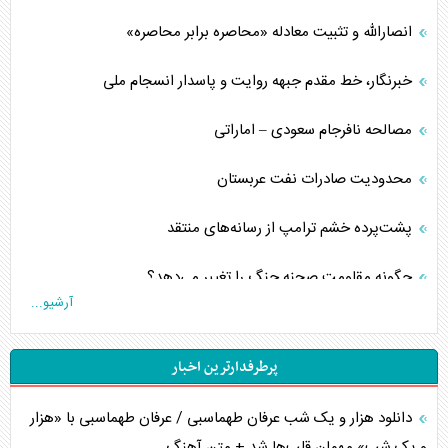
انصارالله و تثبیت معادله «محاصره برابر محاصره»
خبرنگار، خط مقدم جبهه روایت و پاسدار انسجام ملی
مصالحه نافرجام سعودی – اماراتی
محدودیت صادرات نفت عربستان
پشت‌پرده خشم ترامپ از رسانه‌های منتقد
چگونه مقاومت صحنه جنگ را تغییر می‌دهد؟
آرشیو...
جنگ رمضان و معضل حضور نظامیان آمریکایی
پرطرفدارترین اخبار
تحلیل جامع پدیده تراستی‌ها
دانلود هزار و یک شب عرفان طهماسبی / عرفان طهماسبی با «هزار
تأثیر جنگ ایران و آمریکا بر اقتصاد جهانی
و یک شب» مهمان قلب‌ها شد + متن آهنگ