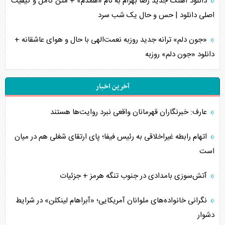
دانلود آهنگ جدید رضا بهرام به نام «همدم» + متن کامل و کیفیت
اصلی دانلود | حس و حال یک شب سرد
«جون دلم» ترانه جدید روزبه نعمت‌الهی با حال و هوای عاشقانه +
دانلود «جون دلم» روزبه
آخرین اخبار
عارف: خبرنگاران قهرمانان واقعی نبرد روایت‌ها هستند
اتهام رابطه غیراخلاقی به رئیس فیفا؛ پای ارتقای شغلی هم در میان
است
آتش‌سوزی بامدادی در جنوب تنگه هرمز + جزئیات
نگرانی خانواده‌های ملوانان آمریکایی؛ «آبراهام لینکلن» در شرایط
دشوار