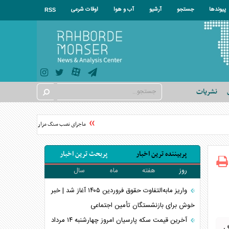
پیوندها
جستجو
آرشیو
آب و هوا
اوقات شرعی
RSS
نشریات
ماجرای نصب سنگ مزار اکبر عبدی چیست؟
پربیننده ترین اخبار
پربحث ترین اخبار
روز
هفته
ماه
سال
واریز مابه‌التفاوت حقوق فروردین ۱۴۰۵ آغاز شد | خبر
خوش برای بازنشستگان تأمین اجتماعی
آخرین قیمت سکه پارسیان امروز چهارشنبه ۱۴ مرداد