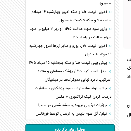
گ
+ جدول
آخرین قیمت طلا و سکه امروز چهارشنبه ۱۴ مرداد/
سقف طلا و سکه شکست + جدول
واریز سود سهام عدالت ۱۴۰۵ | واریز ۳ میلیونی سود
سهام عدالت در راه است؟
آخرین قیمت دلار، یورو و سایر ارز‌ها امروز چهارشنبه
۱۴ مرداد + جدول
توقف
پیش بینی قیمت طلا و سکه پنجشنبه ۱۵ مرداد ۱۴۰۵
نگ
عبدل السید کیست؟ / پزشک مسلمان و منتقد
اذ
اسرائیل، نامزد نهایی دموکرات‌ها در میشیگان
جشن تولد ساده نوه مسعود پزشکیان با خلاقیت
درست کردن کیک تراکتوری + عکس
جزئیات درگیری نیرو‌های حشد شعبی در سامرا
تا
فیلم/ گل سوم بتیس به آرسنال توسط فورنالس
ال
تحلیل های برگزیده