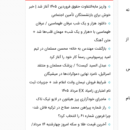
همسویی عربستان با سنتکام علیه متحدان ایران
واریز مابه‌التفاوت حقوق فروردین ۱۴۰۵ آغاز شد | خبر
نه
ترامپ و توهم خلع سلاح حماس
خوش برای بازنشستگان تأمین اجتماعی
چرا کویت به دنبال شریک امنیتی جدید است؟
دانلود هزار و یک شب عرفان طهماسبی / عرفان
اعتراف غرب به قدرت ایران در تثبیت معادلات
طهماسبی با «هزار و یک شب» مهمان قلب‌ها شد +
از
متن آهنگ
خطای راهبردی ترامپ مقابل برزیل
متن و حاشیه سفر نتانیاهو به آمریکا
بازگشت مهندس به خانه؛ محسن مسلمان در تیم
امید پرسپولیس رسماً کار خود را آغاز کرد
عبدل السید کیست؟ / پزشک مسلمان و منتقد
اس
اسرائیل، نامزد نهایی دموکرات‌ها در میشیگان
شرایط فروش نیسان وانت اعلام شد + جزییات ثبت
نام اعتباری زامیاد EX مرداد ۱۴۰۵
ام
ماجرای خودآزاری پرز هیلتون در لایو تیک تاک
راز شماره پیراهن محمد صلاح در ترکیه فاش شد؛
چرا فرعون شماره ۶۱ را انتخاب کرد؟
آخرین قیمت طلا و سکه امروز چهارشنبه ۱۴ مرداد/