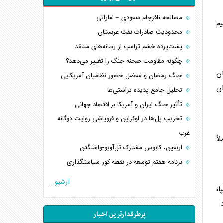
مصالحه نافرجام سعودی – اماراتی
یم
محدودیت صادرات نفت عربستان
پشت‌پرده خشم ترامپ از رسانه‌های منتقد
چگونه مقاومت صحنه جنگ را تغییر می‌دهد؟
ان
جنگ رمضان و معضل حضور نظامیان آمریکایی
ان
تحلیل جامع پدیده تراستی‌ها
تأثیر جنگ ایران و آمریکا بر اقتصاد جهانی
تخریب پل‌ها در اوکراین و فروپاشی روایت دوگانه
غرب
اً
اربعین، کابوس مشترک تل‌آویو-واشنگتن
برنامه هفتم توسعه در نقطه کور سیاستگذاری
کنوانسیون دریای خزر در راستای منافع ملی است؟
آرشیو...
ا،
اوکراین بازوی مخرب آمریکا در غرب آسیا
.
اهمیت راهبردی اردن برای آمریکا
پرطرفدارترین اخبار
پیام، ظرفیت بالفعل‌نشده تجارت ایران