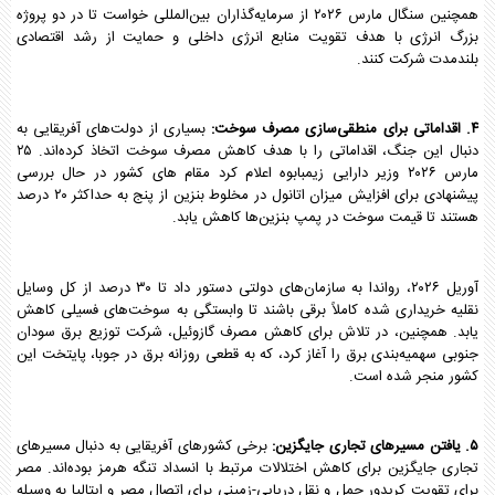
همچنین سنگال مارس ۲۰۲۶ از سرمایه‌گذاران بین‌المللی خواست تا در دو پروژه
بزرگ انرژی با هدف تقویت منابع انرژی داخلی و حمایت از رشد اقتصادی
بلندمدت شرکت کنند.
۴. اقداماتی برای منطقی‌سازی مصرف سوخت:
بسیاری از دولت‌های آفریقایی به
دنبال این جنگ، اقداماتی را با هدف کاهش مصرف سوخت اتخاذ کرده‌اند. ۲۵
مارس ۲۰۲۶ وزیر دارایی زیمبابوه اعلام کرد مقام های کشور در حال بررسی
پیشنهادی برای افزایش میزان اتانول در مخلوط بنزین از پنج به حداکثر ۲۰ درصد
هستند تا قیمت سوخت در پمپ بنزین‌ها کاهش یابد.
آوریل ۲۰۲۶، رواندا به سازمان‌های دولتی دستور داد تا ۳۰ درصد از کل وسایل
نقلیه خریداری شده کاملاً برقی باشند تا وابستگی به سوخت‌های فسیلی کاهش
یابد. همچنین، در تلاش برای کاهش مصرف گازوئیل، شرکت توزیع برق سودان
جنوبی سهمیه‌بندی برق را آغاز کرد، که به قطعی روزانه برق در جوبا، پایتخت این
کشور منجر شده است.
۵. یافتن مسیرهای تجاری جایگزین:
برخی کشورهای آفریقایی به دنبال مسیرهای
تجاری جایگزین برای کاهش اختلالات مرتبط با انسداد تنگه هرمز بوده‌اند. مصر
برای تقویت کریدور حمل و نقل دریایی-زمینی برای اتصال مصر و ایتالیا به وسیله