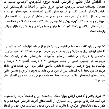
۲. افزایش فشار ناشی از افزایش قیمت انرژی:
کشورهای آفریقایی بیشتر در
معرض نوسانات شدید بازارهای جهانی انرژی ناشی از اختلالات ژئوپلیتیکی قرار
دارند. افزایش قیمت نفت و فرآورده‌های نفتی تصفیه‌شده، هزینه‌های تولید و
حمل و نقل را افزایش می‌دهد و در عین حال فشار تورمی را به اقتصادهای
آفریقایی وارد می‌کند. گرچه برخی کشورهای صادرکننده نفت احتمالا در کوتاه‌مدت
از درآمدهای بالاتر بهره‌مند شوند، اما چنین دستاوردهایی به شرایط بازار جهانی
وابسته است.
کشورهای واردکننده نفت با چالش‌های بزرگ‌تری از جمله افزایش کسری تجاری،
کاهش ارزش پول و افزایش بار بدهی‌های عمومی مواجه هستند که آسیب‌پذیری
اقتصادی را افزایش می‌دهند. براساس برآوردها، هزینه‌های بالاتر واردات نفت
می‌تواند در چندین کشور از جمله موریتانی ۷.۳ درصد، گامبیا ۶.۳ درصد و
بورکینافاسو پنج درصد از تولید ناخالص داخلی فراتر رود. این هزینه‌های مازاد
می‌تواند دولت‌ها را به انتخاب‌ بین تأمین مالی واردات به‌ویژه انرژی و تأمین مالی
اولویت‌های توسعه‌ای مانند زیرساخت‌ها، خدمات عمومی و برنامه‌های کاهش فقر
مجبور کند.
۳. تورم بالاتر و کاهش ارزش پول:
جنگ بلندمدت ایران احتمالاً ارزها را تضعیف
می کند، فشارهای تورمی را در بسیاری از اقتصادهای آفریقا افزایش می‌دهد و به
طور بالقوه بانک‌های مرکزی را ناگزیر به ارزیابی مجدد سیاست‌های خود و اتخاذ