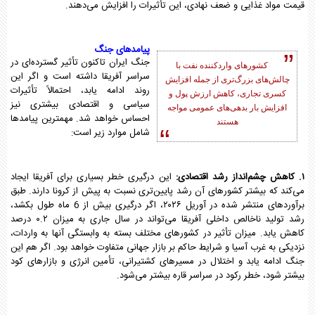
قیمت مواد غذایی و ضعف‌ نهادی، این تأثیرات را افزایش می‌دهند.
پیامدهای جنگ
جنگ ایران تاکنون تأثیر گسترده‌ای در
کشورهای واردکننده نفت با
سراسر آفریقا داشته است و اگر این
چالش‌های بزرگ‌تری از جمله افزایش
روند ادامه یابد، احتمالاً تأثیرات
کسری تجاری، کاهش ارزش پول و
سیاسی و اقتصادی بیشتری نیز
افزایش بار بدهی‌های عمومی مواجه
احساس خواهد شد. مهمترین پیامدها
هستند
شامل موارد زیر است:
۱. کاهش چشم‌انداز رشد اقتصادی:
این درگیری خطر بسیاری برای آفریقا ایجاد
می‌کند که بیشتر کشورهای آن رشد پایین‌تری نسبت به پیش از کرونا دارند. طبق
برآوردهای منتشر شده در آوریل ۲۰۲۶، اگر درگیری بیش از 6 ماه طول بکشد،
رشد تولید ناخالص داخلی آفریقا می‌تواند در سال جاری به میزان ۰.۲ درصد
کاهش یابد. میزان تأثیر در کشورهای مختلف بسته به وابستگی آنها به واردات،
نزدیکی به غرب آسیا و شرایط حاکم بر بازار جهانی متفاوت خواهد بود. اگر هم این
جنگ ادامه یابد و اختلال در مسیرهای کشتیرانی، تأمین انرژی و بازارهای کود
بیشتر شود، خطر رکود در سراسر قاره بیشتر می‌شود.