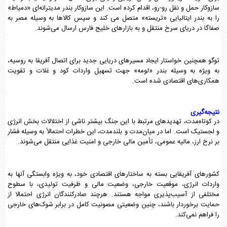
سازوکار حمل و نقل رو-رو، اقدام کرده است. این سازوکار بندر مدیترانه‌ای «دمیاط»
را به بندر ایتالیایی «تریسته» متصل می کند و سپس کالاها به وسیله مصر به
صفاگا در دریای سرخ منتقل و به بازارهای خلیج فارس ارسال می‌شوند.
توگو همچنین خواستار ایجاد مسیرهای دریایی جدید برای اتصال آفریقا به روسیه،
به ویژه به وسیله بندر «لومه» جهت تسهیل واردات کود و غلات و تقویت
همکاری‌های اقتصادی شده است.
نتیجه‌گیری
در کوتاه‌مدت، تهدیدهای مرتبط با این جنگ بیشتر ناشی از اختلالات بخش‌ انرژی
و لجستیک است. اما در میان‌مدت و بلندمدت، این خطرات احتمالاً به وسیله فشار
بر نرخ ارز، مالیه عمومی، تأمین مالی خارجی و امنیت غذایی منتقل می‌شوند.
کشورهای آفریقایی بسته به ساختارهای اقتصادی خود، به ویژه وابستگی آنها به
واردات انرژی، موقعیت خارجی، وضعیت مالی و ظرفیت تولیدی، با سطوح
مختلفی از آسیب‌پذیری مواجه هستند. هرچند صادرکنندگان انرژی احتمالا از
حمایت برخوردار باشند، چنین وضعیتی مصونیت کامل در برابر شوک‌های خارجی
را فراهم نمی‌کند.