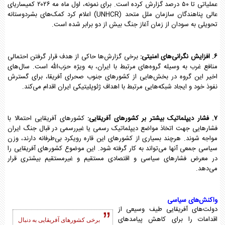
عملیاتی تا ۵۰ درصد گزارش کرده است. برای نمونه، اول ماه مه ۲۰۲۶ کمیساریای
عالی پناهندگان سازمان ملل متحد (UNHCR) اعلام کرد کمک‌های بشردوستانه
تحویلی به سودان از زمان آغاز جنگ بیش از دو برابر شده است.
۶. افزایش نگرانی‌های امنیتی:
برخی گزارش‌ها حاکی از هدف قرار گرفتن احتمالی
منافع غرب به وسیله گروه‌های مرتبط با ایران، به ویژه حزب‌الله است. سال‌های
اخیر این گروه در بخش‌هایی از کشورهای جنوب صحرای آفریقا، برای گسترش
نفوذ خود و ایجاد شبکه‌هایی مرتبط با اهداف ژئوپلیتیکی ایران اقدام می‌کند.
۷. فشار دیپلماتیک بیشتر بر کشورهای آفریقایی:
کشورهای آفریقایی احتمالا با
فشارهایی جهت اتخاذ مواضع دیپلماتیک رسمی یا غیررسمی در قبال جنگ ایران
مواجه شوند. هرچند بسیاری از کشورهای این قاره رویکرد بی‌طرفانه دارند، وزن
سیاسی جمعی آنها می‌تواند به کار گرفته شود. این موضوع کشورهای آفریقایی را
در معرض فشارهای سیاسی و اقتصادی مستقیم و غیرمستقیم بیشتری قرار
می‌دهد.
واکنش‌های سیاسی
دولت‌های آفریقایی طیف وسیعی از
اقدامات را برای کاهش پیامدهای
برخی کشورهای آفریقایی به دنبال