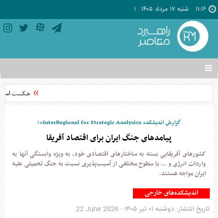
۱۱:۱۶
شنبه ۱۷ مرداد ۱۴۰۵
تغییر
وضعیت
منوی
شکست استثناگ
سرویس
ها
گزارش اندیشکده «InterRegional for Strategic Analysis»؛
پیامدهای جنگ ایران برای اقتصاد آفریقا
کشورهای آفریقایی بسته به ساختارهای اقتصادی خود، به ویژه وابستگی آنها به
واردات انرژی و ... با سطوح مختلفی از آسیب‌پذیری نسبت به جنگ تحمیلی علیه
ایران مواجه هستند.
اندیشکده‌های خارجی
تاریخ انتشار:
دوشنبه ۰۱ تير ۱۴۰۵
-
22 June 2026