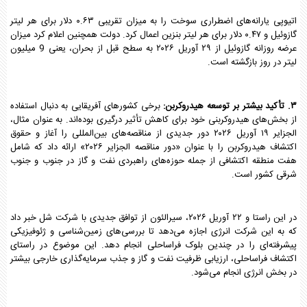
اتیوپی یارانه‌های اضطراری سوخت را به میزان تقریبی ۰.۶۳ دلار برای هر لیتر
گازوئیل و ۰.۴۷ دلار برای هر لیتر بنزین اعمال کرد. دولت همچنین اعلام کرد میزان
عرضه روزانه گازوئیل از ۲۹ آوریل ۲۰۲۶ به سطح قبل از بحران، یعنی 9 میلیون
لیتر در روز بازگشته است.
۳. تأکید بیشتر بر توسعه هیدروکربن:
برخی کشورهای آفریقایی به دنبال استفاده
از بخش‌های هیدروکربنی خود برای کاهش تأثیر درگیری بوده‌اند. به عنوان مثال،
الجزایر ۱۹ آوریل ۲۰۲۶ دور جدیدی از مناقصه‌های بین‌المللی را آغاز و حقوق
اکتشاف هیدروکربن را با عنوان «دور مناقصه الجزایر ۲۰۲۶» ارائه داد که شامل
هفت منطقه اکتشافی از جمله حوزه‌های راهبردی نفت و گاز در جنوب و جنوب
شرقی کشور است.
در این راستا و ۲۲ آوریل ۲۰۲۶، سیرالئون از توافق جدیدی با شرکت شل خبر داد
که به این شرکت انرژی اجازه می‌دهد تا بررسی‌های زمین‌شناسی و ژئوفیزیکی
پیشرفته‌ای را در چندین بلوک فراساحلی انجام دهد. این موضوع در راستای
اکتشاف فراساحلی، ارزیابی ظرفیت نفت و گاز و جذب سرمایه‌گذاری خارجی بیشتر
در بخش انرژی انجام می‌شود.