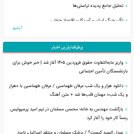
تحلیل جامع پدیده تراستی‌ها
تأثیر جنگ ایران و آمریکا بر اقتصاد جهانی
آرشیو...
تخریب پل‌ها در اوکراین و فروپاشی روایت دوگانه غرب
پرطرفدارترین اخبار
اربعین، کابوس مشترک تل‌آویو-واشنگتن
واریز مابه‌التفاوت حقوق فروردین ۱۴۰۵ آغاز شد | خبر خوش برای
برنامه هفتم توسعه در نقطه کور سیاستگذاری
بازنشستگان تأمین اجتماعی
کنوانسیون دریای خزر در راستای منافع ملی است؟
دانلود هزار و یک شب عرفان طهماسبی / عرفان طهماسبی با «هزار
اوکراین بازوی مخرب آمریکا در غرب آسیا
و یک شب» مهمان قلب‌ها شد + متن آهنگ
اهمیت راهبردی اردن برای آمریکا
بازگشت مهندس به خانه؛ محسن مسلمان در تیم امید پرسپولیس
رسماً کار خود را آغاز کرد
پیام، ظرفیت بالفعل‌نشده تجارت ایران
عبدل السید کیست؟ / پزشک مسلمان و منتقد اسرائیل، نامزد