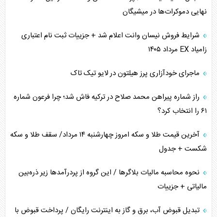
همسویی عربستان با سنتکام علیه متحدان ایران
نهایی دموکرات‌ها در میشیگان
ترامپ و توهم خلع سلاح حماس
شرایط فروش نیسان وانت اعلام شد + جزییات ثبت نام اعتباری
زامیاد EX مرداد ۱۴۰۵
چرا کویت به دنبال شریک امنیتی جدید است؟
ماجرای خودآزاری پرز هیلتون در لایو تیک تاک
اعتراف غرب به قدرت ایران در تثبیت معادلات
راز شماره پیراهن محمد صلاح در ترکیه فاش شد؛ چرا فرعون شماره
خطای راهبردی ترامپ مقابل برزیل
۶۱ را انتخاب کرد؟
متن و حاشیه سفر نتانیاهو به آمریکا
آخرین قیمت طلا و سکه امروز چهارشنبه ۱۴ مرداد/ سقف طلا و سکه
شکست + جدول
نحوه محاسبه مالیات بلاگر‌ها / این گروه از پردرآمد‌ها زیر ذره‌بین
مالیاتی + جزییات
تبدیل قبوض آب، برق و گاز به اینترنت رایگان / پرداخت قبوض با