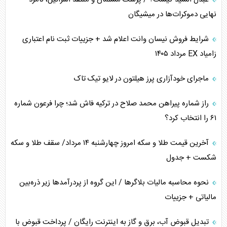
همسویی عربستان با سنتکام علیه متحدان ایران
نهایی دموکرات‌ها در میشیگان
ترامپ و توهم خلع سلاح حماس
شرایط فروش نیسان وانت اعلام شد + جزییات ثبت نام اعتباری
زامیاد EX مرداد ۱۴۰۵
چرا کویت به دنبال شریک امنیتی جدید است؟
ماجرای خودآزاری پرز هیلتون در لایو تیک تاک
اعتراف غرب به قدرت ایران در تثبیت معادلات
راز شماره پیراهن محمد صلاح در ترکیه فاش شد؛ چرا فرعون شماره
خطای راهبردی ترامپ مقابل برزیل
۶۱ را انتخاب کرد؟
متن و حاشیه سفر نتانیاهو به آمریکا
آخرین قیمت طلا و سکه امروز چهارشنبه ۱۴ مرداد/ سقف طلا و سکه
شکست + جدول
نحوه محاسبه مالیات بلاگر‌ها / این گروه از پردرآمد‌ها زیر ذره‌بین
مالیاتی + جزییات
تبدیل قبوض آب، برق و گاز به اینترنت رایگان / پرداخت قبوض با