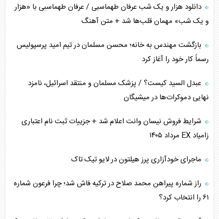
دانلود هزار و یک شب عرفان طهماسبی / عرفان طهماسبی با «هزار
اوکراین بازوی مخرب آمریکا در غرب آسیا
و یک شب» مهمان قلب‌ها شد + متن آهنگ
اهمیت راهبردی اردن برای آمریکا
بازگشت مهندس به خانه؛ محسن مسلمان در تیم امید پرسپولیس
رسماً کار خود را آغاز کرد
پیام، ظرفیت بالفعل‌نشده تجارت ایران
عبدل السید کیست؟ / پزشک مسلمان و منتقد اسرائیل، نامزد
همسویی عربستان با سنتکام علیه متحدان ایران
نهایی دموکرات‌ها در میشیگان
ترامپ و توهم خلع سلاح حماس
شرایط فروش نیسان وانت اعلام شد + جزییات ثبت نام اعتباری
زامیاد EX مرداد ۱۴۰۵
چرا کویت به دنبال شریک امنیتی جدید است؟
ماجرای خودآزاری پرز هیلتون در لایو تیک تاک
اعتراف غرب به قدرت ایران در تثبیت معادلات
راز شماره پیراهن محمد صلاح در ترکیه فاش شد؛ چرا فرعون شماره
خطای راهبردی ترامپ مقابل برزیل
۶۱ را انتخاب کرد؟
متن و حاشیه سفر نتانیاهو به آمریکا