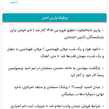
آرشیو...
تخریب پل‌ها در اوکراین و فروپاشی روایت دوگانه غرب
پرطرفدارترین اخبار
اربعین، کابوس مشترک تل‌آویو-واشنگتن
واریز مابه‌التفاوت حقوق فروردین ۱۴۰۵ آغاز شد | خبر خوش برای
برنامه هفتم توسعه در نقطه کور سیاستگذاری
بازنشستگان تأمین اجتماعی
کنوانسیون دریای خزر در راستای منافع ملی است؟
دانلود هزار و یک شب عرفان طهماسبی / عرفان طهماسبی با «هزار
اوکراین بازوی مخرب آمریکا در غرب آسیا
و یک شب» مهمان قلب‌ها شد + متن آهنگ
اهمیت راهبردی اردن برای آمریکا
بازگشت مهندس به خانه؛ محسن مسلمان در تیم امید پرسپولیس
رسماً کار خود را آغاز کرد
پیام، ظرفیت بالفعل‌نشده تجارت ایران
عبدل السید کیست؟ / پزشک مسلمان و منتقد اسرائیل، نامزد
همسویی عربستان با سنتکام علیه متحدان ایران
نهایی دموکرات‌ها در میشیگان
ترامپ و توهم خلع سلاح حماس
شرایط فروش نیسان وانت اعلام شد + جزییات ثبت نام اعتباری