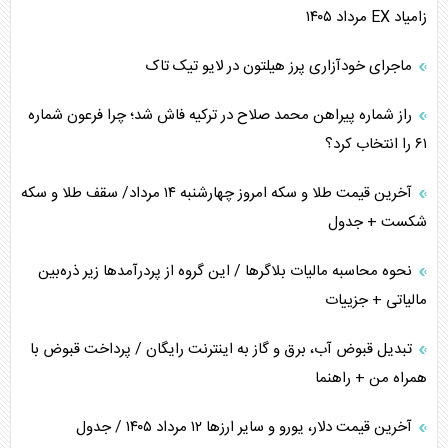
زامیاد EX مرداد ۱۴۰۵
چرا کویت به دنبال شریک امنیتی جدید است؟
ماجرای خودآزاری پرز هیلتون در لایو تیک تاک
اعتراف غرب به قدرت ایران در تثبیت معادلات
راز شماره پیراهن محمد صلاح در ترکیه فاش شد؛ چرا فرعون شماره
خطای راهبردی ترامپ مقابل برزیل
۶۱ را انتخاب کرد؟
متن و حاشیه سفر نتانیاهو به آمریکا
آخرین قیمت طلا و سکه امروز چهارشنبه ۱۴ مرداد/ سقف طلا و سکه
شکست + جدول
نحوه محاسبه مالیات بلاگر‌ها / این گروه از پردرآمد‌ها زیر ذره‌بین
مالیاتی + جزییات
تبدیل قبوض آب، برق و گاز به اینترنت رایگان / پرداخت قبوض با
همراه من + راهنما
آخرین قیمت دلار، یورو و سایر ارز‌ها ۱۲ مرداد ۱۴۰۵ / جدول