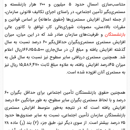
متناسب‌سازی امسالِ‌ حدود ۵ میلیون و ۲۰۰ هزار بازنشسته و
مستمری‌بگیر تأمین اجتماعی، در راستای اجرای تکالیف قانونی سازمان،
از جمله اعمال افزایش مستمری‌ها (حقوق ماهانه) بر اساس قوانین و
مقررات بالادستی، مصوبات شورای‌عالی کار، توافق با کانون عالی
بازنشستگان
و ظرفیت‌های سازمان صادر شد که در این میان، میزان
افزایش مستمری مستمری‌بگیران حداقل‌بگیر ۶۰ درصد نسبت به سال
گذشته افزایش یافته و مبلغ آن در سال‌جاری ۱۶۶،۲۵۵،۵۰۰ریال اعلام
شد. همچنین مستمری دریافتی سایر سطوح نیز نسبت به سال قبل به
میزان ۴۵درصد افزایش یافته، به علاوه مبلغ ثابت ۱۵,۵۸۶,۴۷۰ ریال نیز
به مستمری آنان افزوده شده است.
همچنین حقوق
بازنشستگان
تأمین اجتماعی برای حداقل بگیران ۶۰
درصد و با لحاظ مستمری بگیران سایر سطوح، به طور میانگین ۵۰ درصد
افزایش یافته است که در نتیجه به‌طور متوسط افزایش مستمری
بازنشستگان
سازمان تأمین اجتماعی، نسبت به سایر صندوق‌ها حدود
۲۵ درصد بیشتر است. از سوی دیگر نیز، طبق جزء (۲) بند (ر) ماده ۲۸