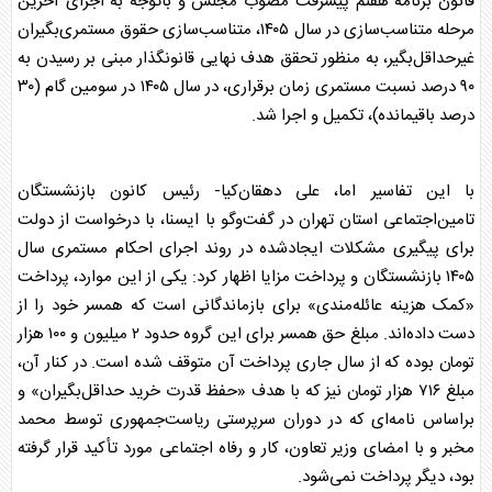
قانون برنامه هفتم پیشرفت مصوب مجلس و باتوجه به اجرای آخرین
مرحله متناسب‌سازی در سال ۱۴۰۵، متناسب‌سازی حقوق مستمری‌بگیران
غیرحداقل‌بگیر، به منظور تحقق هدف نهایی قانونگذار مبنی بر رسیدن به
۹۰ درصد نسبت مستمری زمان برقراری، در سال ۱۴۰۵ در سومین گام (۳۰
درصد باقیمانده)، تکمیل و اجرا شد.
با این تفاسیر اما، علی دهقان‌کیا- رئیس کانون
بازنشستگان
تامین‌اجتماعی استان تهران در گفت‌وگو با ایسنا، با درخواست از دولت
برای پیگیری مشکلات ایجادشده در روند اجرای احکام مستمری سال
۱۴۰۵
بازنشستگان
و پرداخت مزایا اظهار کرد: یکی از این موارد، پرداخت
«کمک هزینه عائله‌مندی» برای بازماندگانی است که همسر خود را از
دست داده‌اند. مبلغ حق همسر برای این گروه حدود ۲ میلیون و ۱۰۰ هزار
تومان بوده که از سال جاری پرداخت آن متوقف شده است. در کنار آن،
مبلغ ۷۱۶ هزار تومان نیز که با هدف «حفظ قدرت خرید حداقل‌بگیران» و
براساس نامه‌ای که در دوران سرپرستی ریاست‌جمهوری توسط محمد
مخبر و با امضای وزیر تعاون، کار و رفاه اجتماعی مورد تأکید قرار گرفته
بود، دیگر پرداخت نمی‌شود.