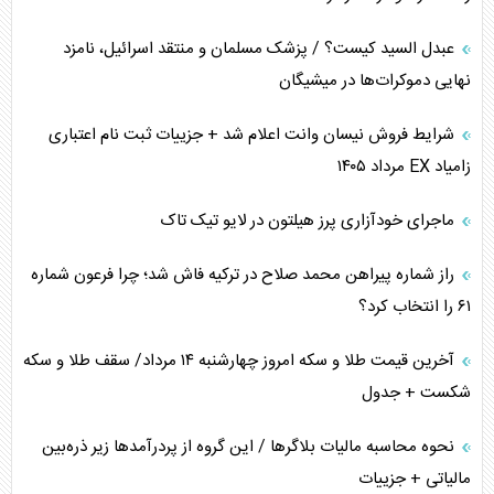
پیام، ظرفیت بالفعل‌نشده تجارت ایران
عبدل السید کیست؟ / پزشک مسلمان و منتقد اسرائیل، نامزد
همسویی عربستان با سنتکام علیه متحدان ایران
نهایی دموکرات‌ها در میشیگان
ترامپ و توهم خلع سلاح حماس
شرایط فروش نیسان وانت اعلام شد + جزییات ثبت نام اعتباری
زامیاد EX مرداد ۱۴۰۵
چرا کویت به دنبال شریک امنیتی جدید است؟
ماجرای خودآزاری پرز هیلتون در لایو تیک تاک
اعتراف غرب به قدرت ایران در تثبیت معادلات
راز شماره پیراهن محمد صلاح در ترکیه فاش شد؛ چرا فرعون شماره
خطای راهبردی ترامپ مقابل برزیل
۶۱ را انتخاب کرد؟
متن و حاشیه سفر نتانیاهو به آمریکا
آخرین قیمت طلا و سکه امروز چهارشنبه ۱۴ مرداد/ سقف طلا و سکه
شکست + جدول
نحوه محاسبه مالیات بلاگر‌ها / این گروه از پردرآمد‌ها زیر ذره‌بین
مالیاتی + جزییات