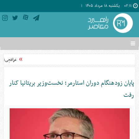
۰۲:۱۱
يکشنبه ۱۸ مرداد ۱۴۰۵
تغییر
وضعیت
منوی
عراقچی: توافق با عما
سرویس
ها
پایان زودهنگام دوران استارمر؛ نخست‌وزیر بریتانیا کنار
رفت