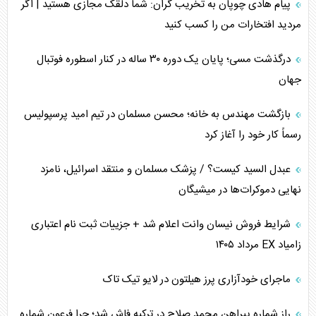
پیام هادی چوپان به تخریب گران: شما دلقک مجازی هستید | اگر
مردید افتخارات من را کسب کنید
درگذشت مسی؛ پایان یک دوره ۳۰ ساله در کنار اسطوره فوتبال
جهان
بازگشت مهندس به خانه؛ محسن مسلمان در تیم امید پرسپولیس
رسماً کار خود را آغاز کرد
عبدل السید کیست؟ / پزشک مسلمان و منتقد اسرائیل، نامزد
نهایی دموکرات‌ها در میشیگان
شرایط فروش نیسان وانت اعلام شد + جزییات ثبت نام اعتباری
زامیاد EX مرداد ۱۴۰۵
ماجرای خودآزاری پرز هیلتون در لایو تیک تاک
راز شماره پیراهن محمد صلاح در ترکیه فاش شد؛ چرا فرعون شماره