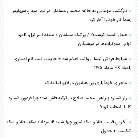
چرا کویت به دنبال شریک امنیتی جدید است؟
بازگشت مهندس به خانه؛ محسن مسلمان در تیم امید پرسپولیس
رسماً کار خود را آغاز کرد
اعتراف غرب به قدرت ایران در تثبیت معادلات
عبدل السید کیست؟ / پزشک مسلمان و منتقد اسرائیل، نامزد
خطای راهبردی ترامپ مقابل برزیل
نهایی دموکرات‌ها در میشیگان
متن و حاشیه سفر نتانیاهو به آمریکا
شرایط فروش نیسان وانت اعلام شد + جزییات ثبت نام اعتباری
زامیاد EX مرداد ۱۴۰۵
نقش راهبردی ایران در دیپلماسی غذایی جهان
ماجرای خودآزاری پرز هیلتون در لایو تیک تاک
فضای مجازی، چالش تربیتی خانواده‌ها
راز شماره پیراهن محمد صلاح در ترکیه فاش شد؛ چرا فرعون شماره
پیامدهای خطرناک حمله اوکراین به کشتی ایرانی
۶۱ را انتخاب کرد؟
تجارت خارجی، تحریم و محاصره
آخرین قیمت طلا و سکه امروز چهارشنبه ۱۴ مرداد/ سقف طلا و سکه
شکست + جدول