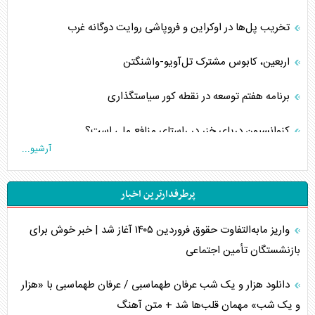
تخریب پل‌ها در اوکراین و فروپاشی روایت دوگانه غرب
اربعین، کابوس مشترک تل‌آویو-واشنگتن
برنامه هفتم توسعه در نقطه کور سیاستگذاری
کنوانسیون دریای خزر در راستای منافع ملی است؟
آرشیو...
اوکراین بازوی مخرب آمریکا در غرب آسیا
پرطرفدارترین اخبار
اهمیت راهبردی اردن برای آمریکا
واریز مابه‌التفاوت حقوق فروردین ۱۴۰۵ آغاز شد | خبر خوش برای
پیام، ظرفیت بالفعل‌نشده تجارت ایران
بازنشستگان تأمین اجتماعی
همسویی عربستان با سنتکام علیه متحدان ایران
دانلود هزار و یک شب عرفان طهماسبی / عرفان طهماسبی با «هزار
ترامپ و توهم خلع سلاح حماس
و یک شب» مهمان قلب‌ها شد + متن آهنگ