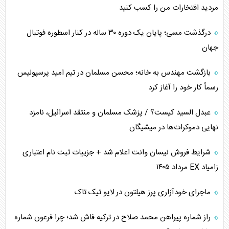
مردید افتخارات من را کسب کنید
تحلیل جامع پدیده تراستی‌ها
درگذشت مسی؛ پایان یک دوره ۳۰ ساله در کنار اسطوره فوتبال
تأثیر جنگ ایران و آمریکا بر اقتصاد جهانی
جهان
تخریب پل‌ها در اوکراین و فروپاشی روایت دوگانه غرب
بازگشت مهندس به خانه؛ محسن مسلمان در تیم امید پرسپولیس
اربعین، کابوس مشترک تل‌آویو-واشنگتن
رسماً کار خود را آغاز کرد
عبدل السید کیست؟ / پزشک مسلمان و منتقد اسرائیل، نامزد
نهایی دموکرات‌ها در میشیگان
شرایط فروش نیسان وانت اعلام شد + جزییات ثبت نام اعتباری
زامیاد EX مرداد ۱۴۰۵
ماجرای خودآزاری پرز هیلتون در لایو تیک تاک
راز شماره پیراهن محمد صلاح در ترکیه فاش شد؛ چرا فرعون شماره