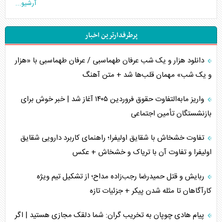
آرشیو...
چگونه عربستان برابر ایران دچار خطای محاسباتی شد؟
پرطرفدارترین اخبار
جاده ابریشم فضایی/ نفوذ راهبردی و فرازمینی چین
دانلود هزار و یک شب عرفان طهماسبی / عرفان طهماسبی با «هزار
انصارالله و تثبیت معادله «محاصره برابر محاصره»
و یک شب» مهمان قلب‌ها شد + متن آهنگ
خبرنگار، خط مقدم جبهه روایت و پاسدار انسجام ملی
واریز مابه‌التفاوت حقوق فروردین ۱۴۰۵ آغاز شد | خبر خوش برای
مصالحه نافرجام سعودی – اماراتی
بازنشستگان تأمین اجتماعی
محدودیت صادرات نفت عربستان
تفاوت خشخاش با شقایق اولیفرا؛ راهنمای کاربرد دارویی شقایق
اولیفرا و تفاوت آن با تریاک و خشخاش + عکس
پشت‌پرده خشم ترامپ از رسانه‌های منتقد
ربایش و قتل حمیدرضا رجب‌زاده مداح؛ از تشکیل تیم ویژه
چگونه مقاومت صحنه جنگ را تغییر می‌دهد؟
کارآگاهان تا مثله شدن پیکر + جزئیات تازه
جنگ رمضان و معضل حضور نظامیان آمریکایی
پیام هادی چوپان به تخریب گران: شما دلقک مجازی هستید | اگر