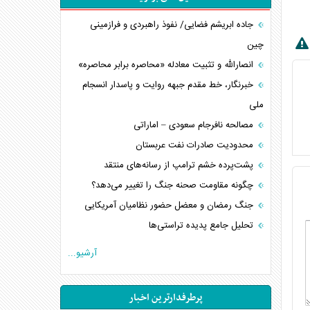
جاده ابریشم فضایی/ نفوذ راهبردی و فرازمینی
چین
انصارالله و تثبیت معادله «محاصره برابر محاصره»
خبرنگار، خط مقدم جبهه روایت و پاسدار انسجام
ملی
مصالحه نافرجام سعودی – اماراتی
محدودیت صادرات نفت عربستان
پشت‌پرده خشم ترامپ از رسانه‌های منتقد
چگونه مقاومت صحنه جنگ را تغییر می‌دهد؟
جنگ رمضان و معضل حضور نظامیان آمریکایی
تحلیل جامع پدیده تراستی‌ها
تأثیر جنگ ایران و آمریکا بر اقتصاد جهانی
آرشیو...
تخریب پل‌ها در اوکراین و فروپاشی روایت دوگانه
غرب
پرطرفدارترین اخبار
اربعین، کابوس مشترک تل‌آویو-واشنگتن