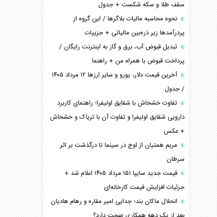
سقف طلا و سکه شکست + جدول
نحوه محاسبه مالیات بلاگر‌ها / این گروه از
پردرآمد‌ها زیر ذره‌بین مالیاتی + جزییات
تبدیل قبوض آب، برق و گاز به اینترنت رایگان /
پرداخت قبوض با همراه من + راهنما
آخرین قیمت دلار، یورو و سایر ارز‌ها ۱۲ مرداد ۱۴۰۵
/ جدول
تفاوت خشخاش با شقایق اولیفرا؛ راهنمای کاربرد
دارویی شقایق اولیفرا و تفاوت آن با تریاک و خشخاش
+ عکس
مریم همتیان از اوج در سینما تا درگذشت بر اثر
سرطان
قیمت جدید سایپا ۱۵۱ مرداد ۱۴۰۵ اعلام شد +
جزئیات افزایش قیمت کارخانه‌ای
انحلال ماکان بند؛ جدایی امیر مقاره و رهام هادیان
بعد از یک دهه همکاری صحت دارد؟