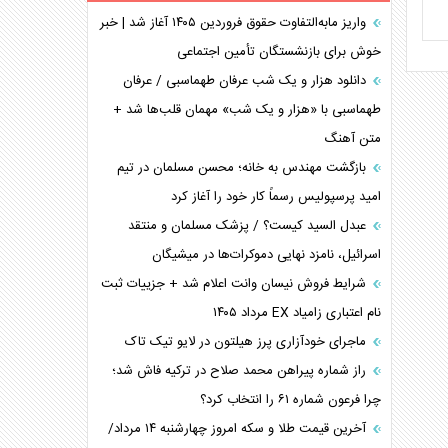
برنامه هفتم توسعه در نقطه کور سیاستگذاری
واریز مابه‌التفاوت حقوق فروردین ۱۴۰۵ آغاز شد | خبر
خوش برای بازنشستگان تأمین اجتماعی
کنوانسیون دریای خزر در راستای منافع ملی است؟
اوکراین بازوی مخرب آمریکا در غرب آسیا
دانلود هزار و یک شب عرفان طهماسبی / عرفان
اهمیت راهبردی اردن برای آمریکا
طهماسبی با «هزار و یک شب» مهمان قلب‌ها شد +
متن آهنگ
پیام، ظرفیت بالفعل‌نشده تجارت ایران
همسویی عربستان با سنتکام علیه متحدان ایران
بازگشت مهندس به خانه؛ محسن مسلمان در تیم
ترامپ و توهم خلع سلاح حماس
امید پرسپولیس رسماً کار خود را آغاز کرد
چرا کویت به دنبال شریک امنیتی جدید است؟
عبدل السید کیست؟ / پزشک مسلمان و منتقد
اسرائیل، نامزد نهایی دموکرات‌ها در میشیگان
شرایط فروش نیسان وانت اعلام شد + جزییات ثبت
نام اعتباری زامیاد EX مرداد ۱۴۰۵
ماجرای خودآزاری پرز هیلتون در لایو تیک تاک
راز شماره پیراهن محمد صلاح در ترکیه فاش شد؛
چرا فرعون شماره ۶۱ را انتخاب کرد؟
آخرین قیمت طلا و سکه امروز چهارشنبه ۱۴ مرداد/