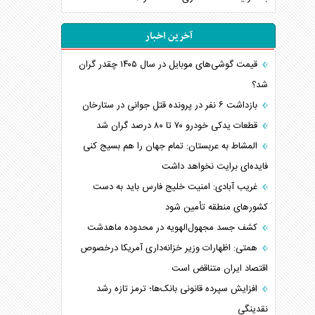
آخرین اخبار
قیمت گوشی‌های موبایل در سال ۱۴۰۵ چقدر گران
شد؟
بازداشت ۶ نفر در پرونده قتل جوانی در ستارخان
قطعات یدکی خودرو ۷۰ تا ۸۰ درصد گران شد
المشاط به عربستان: تمام جهان را هم بسیج کنی
فایده‌ای برایت نخواهد داشت
غریب آبادی: امنیت خلیج فارس باید به دست
کشورهای منطقه تأمین شود
کشف جسد مجهول‌الهویه در محدوده ماهدشت
همتی: اظهارات وزیر خزانه‌داری آمریکا درخصوص
اقتصاد ایران متناقض است
افزایش سپرده قانونی بانک‌ها؛ ترمز تازه رشد
نقدینگی