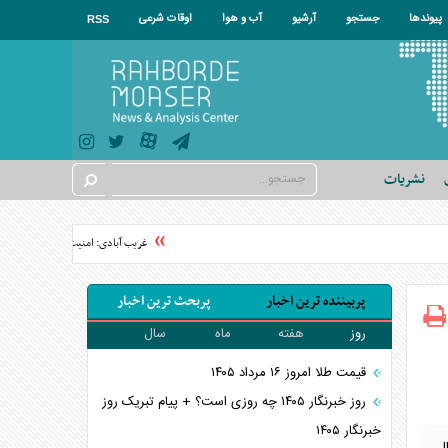
پیوندها
جستجو
آرشیو
آب و هوا
اوقات شرعی
RSS
نشریات
غریب آبادی: امنیت خلیج فارس باید ب
پربیننده ترین اخبار
پربحث ترین اخبار
روز
هفته
ماه
سال
قیمت طلا امروز ۱۶ مرداد ۱۴۰۵
روز خبرنگار ۱۴۰۵ چه روزی است؟ + پیام تبریک روز
خبرنگار ۱۴۰۵