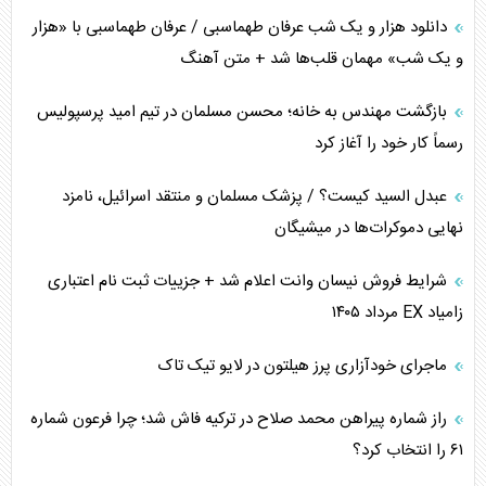
کنوانسیون دریای خزر در راستای منافع ملی است؟
دانلود هزار و یک شب عرفان طهماسبی / عرفان طهماسبی با «هزار
اوکراین بازوی مخرب آمریکا در غرب آسیا
و یک شب» مهمان قلب‌ها شد + متن آهنگ
اهمیت راهبردی اردن برای آمریکا
بازگشت مهندس به خانه؛ محسن مسلمان در تیم امید پرسپولیس
رسماً کار خود را آغاز کرد
پیام، ظرفیت بالفعل‌نشده تجارت ایران
عبدل السید کیست؟ / پزشک مسلمان و منتقد اسرائیل، نامزد
همسویی عربستان با سنتکام علیه متحدان ایران
نهایی دموکرات‌ها در میشیگان
ترامپ و توهم خلع سلاح حماس
شرایط فروش نیسان وانت اعلام شد + جزییات ثبت نام اعتباری
زامیاد EX مرداد ۱۴۰۵
چرا کویت به دنبال شریک امنیتی جدید است؟
ماجرای خودآزاری پرز هیلتون در لایو تیک تاک
اعتراف غرب به قدرت ایران در تثبیت معادلات
راز شماره پیراهن محمد صلاح در ترکیه فاش شد؛ چرا فرعون شماره
خطای راهبردی ترامپ مقابل برزیل
۶۱ را انتخاب کرد؟
متن و حاشیه سفر نتانیاهو به آمریکا