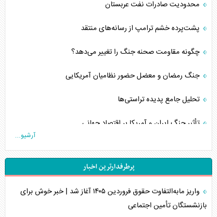
محدودیت صادرات نفت عربستان
پشت‌پرده خشم ترامپ از رسانه‌های منتقد
چگونه مقاومت صحنه جنگ را تغییر می‌دهد؟
جنگ رمضان و معضل حضور نظامیان آمریکایی
تحلیل جامع پدیده تراستی‌ها
تأثیر جنگ ایران و آمریکا بر اقتصاد جهانی
آرشیو...
تخریب پل‌ها در اوکراین و فروپاشی روایت دوگانه غرب
پرطرفدارترین اخبار
اربعین، کابوس مشترک تل‌آویو-واشنگتن
واریز مابه‌التفاوت حقوق فروردین ۱۴۰۵ آغاز شد | خبر خوش برای
برنامه هفتم توسعه در نقطه کور سیاستگذاری
بازنشستگان تأمین اجتماعی