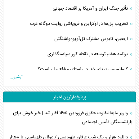
تأثیر جنگ ایران و آمریکا بر اقتصاد جهانی
تخریب پل‌ها در اوکراین و فروپاشی روایت دوگانه غرب
اربعین، کابوس مشترک تل‌آویو-واشنگتن
برنامه هفتم توسعه در نقطه کور سیاستگذاری
کنوانسیون دریای خزر در راستای منافع ملی است؟
آرشیو...
اوکراین بازوی مخرب آمریکا در غرب آسیا
پرطرفدارترین اخبار
اهمیت راهبردی اردن برای آمریکا
واریز مابه‌التفاوت حقوق فروردین ۱۴۰۵ آغاز شد | خبر خوش برای
پیام، ظرفیت بالفعل‌نشده تجارت ایران
بازنشستگان تأمین اجتماعی
همسویی عربستان با سنتکام علیه متحدان ایران
دانلود هزار و یک شب عرفان طهماسبی / عرفان طهماسبی با «هزار