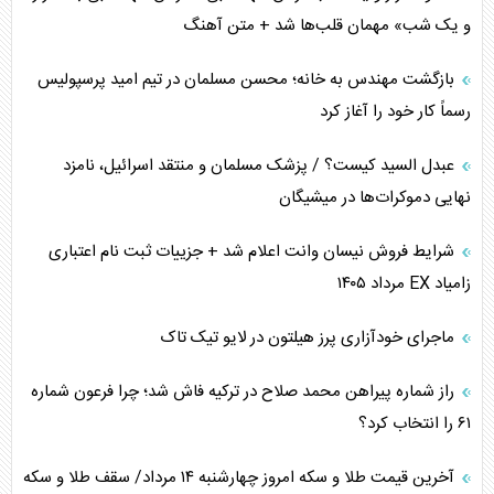
ترامپ و توهم خلع سلاح حماس
و یک شب» مهمان قلب‌ها شد + متن آهنگ
چرا کویت به دنبال شریک امنیتی جدید است؟
بازگشت مهندس به خانه؛ محسن مسلمان در تیم امید پرسپولیس
رسماً کار خود را آغاز کرد
اعتراف غرب به قدرت ایران در تثبیت معادلات
عبدل السید کیست؟ / پزشک مسلمان و منتقد اسرائیل، نامزد
خطای راهبردی ترامپ مقابل برزیل
نهایی دموکرات‌ها در میشیگان
متن و حاشیه سفر نتانیاهو به آمریکا
شرایط فروش نیسان وانت اعلام شد + جزییات ثبت نام اعتباری
زامیاد EX مرداد ۱۴۰۵
نقش راهبردی ایران در دیپلماسی غذایی جهان
ماجرای خودآزاری پرز هیلتون در لایو تیک تاک
فضای مجازی، چالش تربیتی خانواده‌ها
راز شماره پیراهن محمد صلاح در ترکیه فاش شد؛ چرا فرعون شماره
پیامدهای خطرناک حمله اوکراین به کشتی ایرانی
۶۱ را انتخاب کرد؟
تجارت خارجی، تحریم و محاصره
آخرین قیمت طلا و سکه امروز چهارشنبه ۱۴ مرداد/ سقف طلا و سکه