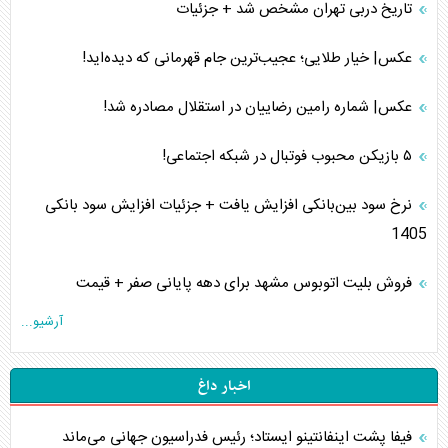
تاریخ دربی تهران مشخص شد + جزئیات
عکس| خیار طلایی؛ عجیب‌ترین جام قهرمانی که دیده‌اید!
عکس| شماره رامین رضاییان در استقلال مصادره شد!
۵ بازیکن محبوب فوتبال در شبکه اجتماعی!
نرخ سود بین‌بانکی افزایش یافت + جزئیات افزایش سود بانکی
1405
فروش بلیت اتوبوس مشهد برای دهه پایانی صفر + قیمت
آرشیو...
اخبار داغ
فیفا پشت اینفانتینو ایستاد؛ رئیس فدراسیون جهانی می‌ماند