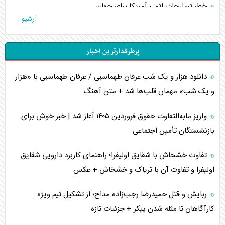
خطر تسلیحات اتمی آمریکا برای جهان
آرشیو...
چگونه عربستان برابر ایران دچار خطای محاسباتی شد؟
پرطرفدارترین اخبار
جاده ابریشم فضایی/ نفوذ راهبردی و فرازمینی چین
دانلود هزار و یک شب عرفان طهماسبی / عرفان طهماسبی با «هزار
انصارالله و تثبیت معادله «محاصره برابر محاصره»
و یک شب» مهمان قلب‌ها شد + متن آهنگ
خبرنگار، خط مقدم جبهه روایت و پاسدار انسجام ملی
واریز مابه‌التفاوت حقوق فروردین ۱۴۰۵ آغاز شد | خبر خوش برای
مصالحه نافرجام سعودی – اماراتی
بازنشستگان تأمین اجتماعی
محدودیت صادرات نفت عربستان
تفاوت خشخاش با شقایق اولیفرا؛ راهنمای کاربرد دارویی شقایق
اولیفرا و تفاوت آن با تریاک و خشخاش + عکس
پشت‌پرده خشم ترامپ از رسانه‌های منتقد
ربایش و قتل حمیدرضا رجب‌زاده مداح؛ از تشکیل تیم ویژه
چگونه مقاومت صحنه جنگ را تغییر می‌دهد؟
کارآگاهان تا مثله شدن پیکر + جزئیات تازه