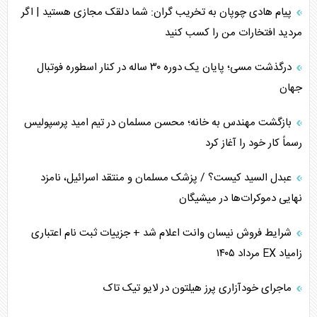
جنگ رمضان و معضل حضور نظامیان آمریکایی
پیام هادی چوپان به تخریب گران: شما دلقک مجازی هستید | اگر
مردید افتخارات من را کسب کنید
تحلیل جامع پدیده تراستی‌ها
درگذشت مسی؛ پایان یک دوره ۳۰ ساله در کنار اسطوره فوتبال
تأثیر جنگ ایران و آمریکا بر اقتصاد جهانی
جهان
تخریب پل‌ها در اوکراین و فروپاشی روایت دوگانه غرب
بازگشت مهندس به خانه؛ محسن مسلمان در تیم امید پرسپولیس
اربعین، کابوس مشترک تل‌آویو-واشنگتن
رسماً کار خود را آغاز کرد
عبدل السید کیست؟ / پزشک مسلمان و منتقد اسرائیل، نامزد
نهایی دموکرات‌ها در میشیگان
شرایط فروش نیسان وانت اعلام شد + جزییات ثبت نام اعتباری
زامیاد EX مرداد ۱۴۰۵
ماجرای خودآزاری پرز هیلتون در لایو تیک تاک