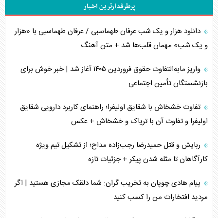
پرطرفدارترین اخبار
دانلود هزار و یک شب عرفان طهماسبی / عرفان طهماسبی با «هزار
و یک شب» مهمان قلب‌ها شد + متن آهنگ
واریز مابه‌التفاوت حقوق فروردین ۱۴۰۵ آغاز شد | خبر خوش برای
بازنشستگان تأمین اجتماعی
تفاوت خشخاش با شقایق اولیفرا؛ راهنمای کاربرد دارویی شقایق
اولیفرا و تفاوت آن با تریاک و خشخاش + عکس
ربایش و قتل حمیدرضا رجب‌زاده مداح؛ از تشکیل تیم ویژه
کارآگاهان تا مثله شدن پیکر + جزئیات تازه
پیام هادی چوپان به تخریب گران: شما دلقک مجازی هستید | اگر
مردید افتخارات من را کسب کنید