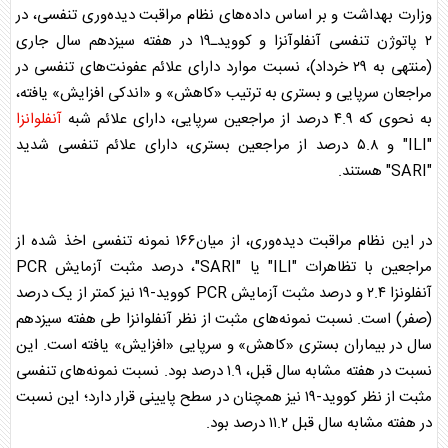
وزارت بهداشت و بر اساس داده‌های نظام مراقبت دیده‌وری تنفسی، در
۲ پاتوژن تنفسی آنفلوآنزا و کوویدـ۱۹ در هفته سیزدهم سال جاری
(منتهی به ۲۹ خرداد)، نسبت موارد دارای علائم عفونت‌های تنفسی در
مراجعان سرپایی و بستری به ترتیب «کاهش» و «اندکی افزایش» یافته،
به نحوی که ۴.۹ درصد از مراجعین سرپایی، دارای علائم شبه
آنفلوانزا
"ILI" و ۵.۸ درصد از مراجعین بستری، دارای علائم تنفسی شدید
"SARI" هستند.
در این نظام مراقبت دیده‌وری، از میان۱۶۶ نمونه تنفسی اخذ شده از
مراجعین با تظاهرات "ILI" یا "SARI"، درصد مثبت آزمایش PCR
آنفلونزا ۲.۴ و درصد مثبت آزمایش PCR کووید-۱۹ نیز کمتر از یک درصد
(صفر) است. نسبت نمونه‌های مثبت از نظر
آنفلوانزا
طی هفته سیزدهم
سال در بیماران بستری «کاهش» و سرپایی «افزایش» یافته است. این
نسبت در هفته مشابه سال قبل، ۱.۹ درصد بود. نسبت نمونه‌های تنفسی
مثبت از نظر کووید-۱۹ نیز همچنان در سطح پایینی قرار دارد؛ این نسبت
در هفته مشابه سال قبل ۱۱.۲ درصد بود.