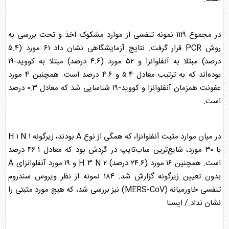
در مجموع ۱۱۱۹ نمونه تنفسی از موارد مشکوک اخذ و تحت بررسی به
روش PCR قرار گرفت. نتایج آزمایشگاهی نشان داد ۶۱ مورد (۵.۴
درصد) مبتلا به
آنفلوانزا
و ۵۲ مورد (۴.۶ درصد) مبتلا به کووید-۱۹
بوده‌اند که به ترتیب معادل ۵.۴ و ۴.۶ درصد است. همچنین ۴ مورد
عفونت همزمان
آنفلوانزا
و کووید-۱۹ شناسایی شد که معادل ۰.۳ درصد
است.
در میان موارد مثبت
آنفلوانزا
، که همگی از نوع A بودند، زیرگونه H ۱ N ۱
با ۳۰ مورد، شایع‌ترین ساب‌تایپ در گردش بود که معادل ۴۶.۱ درصد
است. همچنین ۱۶ مورد (۲۴.۶ درصد) H ۳ N ۲ و ۱۹ مورد
آنفلوانزا
ی A
بدون تعیین زیرگونه گزارش شد. ۱۸۴ نمونه از نظر ویروس سندروم
تنفسی خاورمیانه (MERS-CoV) نیز بررسی شد، که هیچ مورد مثبتی را
نشان نداد./ ایسنا