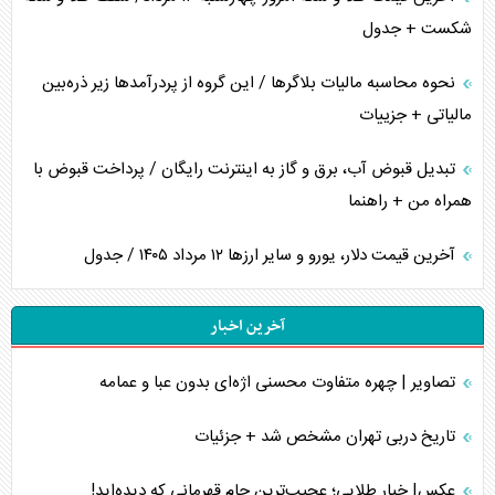
شکست + جدول
نحوه محاسبه مالیات بلاگر‌ها / این گروه از پردرآمد‌ها زیر ذره‌بین
مالیاتی + جزییات
تبدیل قبوض آب، برق و گاز به اینترنت رایگان / پرداخت قبوض با
همراه من + راهنما
آخرین قیمت دلار، یورو و سایر ارز‌ها ۱۲ مرداد ۱۴۰۵ / جدول
آخرین اخبار
تصاویر | چهره متفاوت محسنی اژه‌ای بدون عبا و عمامه
تاریخ دربی تهران مشخص شد + جزئیات
عکس| خیار طلایی؛ عجیب‌ترین جام قهرمانی که دیده‌اید!