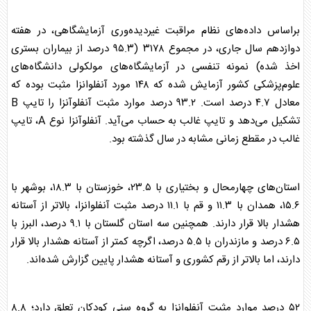
براساس داده‌های نظام مراقبت غیردیده‌وری آزمایشگاهی، در هفته
دوازدهم سال جاری، در مجموع ۳۱۷۸ (۹۵.۳ درصد از بیماران بستری
اخذ شده) نمونه تنفسی در آزمایشگاه‌های مولکولی دانشگاه‌های
علوم‌پزشکی کشور آزمایش شده که ۱۴۸ مورد
آنفلوانزا
مثبت بوده که
معادل ۴.۷ درصد است. ۹۳.۲ درصد موارد مثبت آنفلوآنزا را تایپ B
تشکیل می‌دهد و تایپ غالب به حساب می‌آید. آنفلوآنزا نوع A، تایپ
غالب در مقطع زمانی مشابه در سال گذشته بود.
استان‌های چهارمحال و بختیاری با ۲۳.۵، خوزستان با ۱۸.۳، بوشهر با
۱۵.۶، همدان با ۱۱.۳ و قم با ۱۱.۱ درصد مثبت
آنفلوانزا
، بالاتر از آستانه
هشدار بالا قرار دارند. همچنین سه استان گلستان با ۹.۱ درصد، البرز با
۶.۵ درصد و مازندران با ۵.۵ درصد، اگرچه کمتر از آستانه هشدار بالا قرار
دارند، اما بالاتر از رقم کشوری و آستانه هشدار پایین گزارش شده‌اند.
۵۲ درصد موارد مثبت
آنفلوانزا
به گروه سنی کودکان تعلق دارد؛ ۸.۸