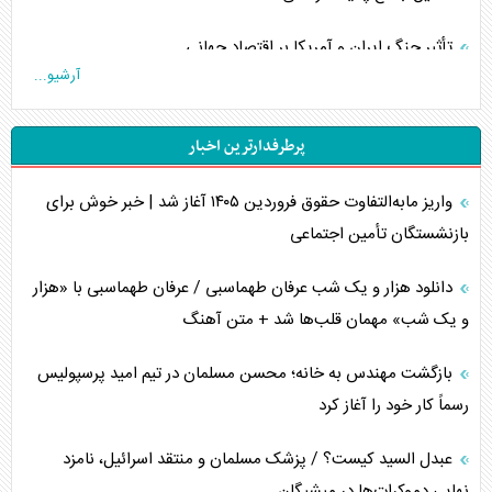
تأثیر جنگ ایران و آمریکا بر اقتصاد جهانی
آرشیو...
تخریب پل‌ها در اوکراین و فروپاشی روایت دوگانه غرب
پرطرفدارترین اخبار
اربعین، کابوس مشترک تل‌آویو-واشنگتن
واریز مابه‌التفاوت حقوق فروردین ۱۴۰۵ آغاز شد | خبر خوش برای
برنامه هفتم توسعه در نقطه کور سیاستگذاری
بازنشستگان تأمین اجتماعی
کنوانسیون دریای خزر در راستای منافع ملی است؟
دانلود هزار و یک شب عرفان طهماسبی / عرفان طهماسبی با «هزار
اوکراین بازوی مخرب آمریکا در غرب آسیا
و یک شب» مهمان قلب‌ها شد + متن آهنگ
اهمیت راهبردی اردن برای آمریکا
بازگشت مهندس به خانه؛ محسن مسلمان در تیم امید پرسپولیس
رسماً کار خود را آغاز کرد
پیام، ظرفیت بالفعل‌نشده تجارت ایران
عبدل السید کیست؟ / پزشک مسلمان و منتقد اسرائیل، نامزد
همسویی عربستان با سنتکام علیه متحدان ایران
نهایی دموکرات‌ها در میشیگان