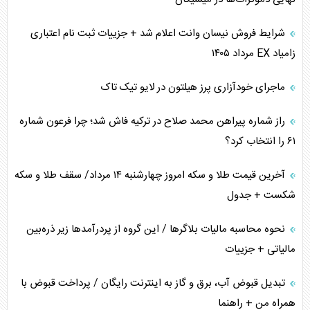
ترامپ و توهم خلع سلاح حماس
شرایط فروش نیسان وانت اعلام شد + جزییات ثبت نام اعتباری
زامیاد EX مرداد ۱۴۰۵
چرا کویت به دنبال شریک امنیتی جدید است؟
ماجرای خودآزاری پرز هیلتون در لایو تیک تاک
اعتراف غرب به قدرت ایران در تثبیت معادلات
راز شماره پیراهن محمد صلاح در ترکیه فاش شد؛ چرا فرعون شماره
خطای راهبردی ترامپ مقابل برزیل
۶۱ را انتخاب کرد؟
متن و حاشیه سفر نتانیاهو به آمریکا
آخرین قیمت طلا و سکه امروز چهارشنبه ۱۴ مرداد/ سقف طلا و سکه
شکست + جدول
نحوه محاسبه مالیات بلاگر‌ها / این گروه از پردرآمد‌ها زیر ذره‌بین
مالیاتی + جزییات
تبدیل قبوض آب، برق و گاز به اینترنت رایگان / پرداخت قبوض با
همراه من + راهنما