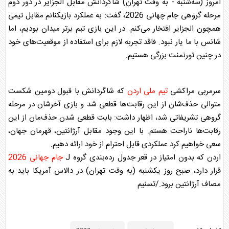
امروز (سه‌شنبه - به وقت تهران) شاگردانش مقابل الجزایر در دور دوم
مرحله گروهی جام چهانی 2026، گفت: به عملکرد بازیکنانم مقابل تیمی
همچون الجزایر افتخار می‌کنم. در این بازی تیم برتر میدان بودیم، اما
شانس با ما یار نبود. فاقد تجربه لازم برای استفاده از موقعیت‌های خود
در چنین تورنمنت بزرگی هستیم.
سرمربی مراکشی
تیم ملی اردن
که شاگردانش با قبول دومین شکست
متوالی حذف‌شان از این رقابت‌ها قطعی شد و بازی آخرشان در مرحله
گروهی تشریفاتی شد، اظهار داشت: بابت قطعی شدن حذف‌مان از این
رقابت‌ها ناراحت هستم. با این وجود مقابل آرژانتین، قهرمان جهان،
سعی خواهیم کرد عملکردی قابل احترام از خود ارائه دهیم.
اردن که بدون امتیاز در قعر جدول رده‌بندی گروه J
جام جهانی 2026
قرار دارد، صبح روز یکشنبه (به وقت تهران) در دالاس آمریکا باید به
مصاف آرژانتین برود./تسنیم