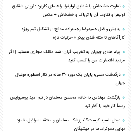
محدودیت صادرات نفت عربستان
تفاوت خشخاش با شقایق اولیفرا؛ راهنمای کاربرد دارویی شقایق
اولیفرا و تفاوت آن با تریاک و خشخاش + عکس
پشت‌پرده خشم ترامپ از رسانه‌های منتقد
ربایش و قتل حمیدرضا رجب‌زاده مداح؛ از تشکیل تیم ویژه
چگونه مقاومت صحنه جنگ را تغییر می‌دهد؟
کارآگاهان تا مثله شدن پیکر + جزئیات تازه
جنگ رمضان و معضل حضور نظامیان آمریکایی
پیام هادی چوپان به تخریب گران: شما دلقک مجازی هستید | اگر
مردید افتخارات من را کسب کنید
تحلیل جامع پدیده تراستی‌ها
درگذشت مسی؛ پایان یک دوره ۳۰ ساله در کنار اسطوره فوتبال
تأثیر جنگ ایران و آمریکا بر اقتصاد جهانی
جهان
تخریب پل‌ها در اوکراین و فروپاشی روایت دوگانه غرب
بازگشت مهندس به خانه؛ محسن مسلمان در تیم امید پرسپولیس
اربعین، کابوس مشترک تل‌آویو-واشنگتن
رسماً کار خود را آغاز کرد
عبدل السید کیست؟ / پزشک مسلمان و منتقد اسرائیل، نامزد
نهایی دموکرات‌ها در میشیگان