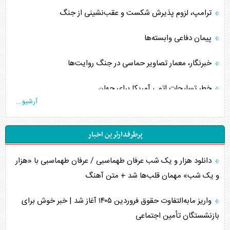
ترامپ، لزوم پذیرش شکست و عقب‌نشینی از جنگ
پیمان دفاعی‌ وابسته‌ها
خبرنگار، معمار تصاویر حماسی در جنگ روایت‌ها
خطر تسلیحات اتمی آمریکا برای جهان
آرشیو...
چگونه عربستان برابر ایران دچار خطای محاسباتی شد؟
پرطرفدارترین اخبار
جاده ابریشم فضایی/ نفوذ راهبردی و فرازمینی چین
دانلود هزار و یک شب عرفان طهماسبی / عرفان طهماسبی با «هزار
انصارالله و تثبیت معادله «محاصره برابر محاصره»
و یک شب» مهمان قلب‌ها شد + متن آهنگ
خبرنگار، خط مقدم جبهه روایت و پاسدار انسجام ملی
واریز مابه‌التفاوت حقوق فروردین ۱۴۰۵ آغاز شد | خبر خوش برای
مصالحه نافرجام سعودی – اماراتی
بازنشستگان تأمین اجتماعی