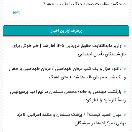
چگونه مقاومت صحنه جنگ را تغییر می‌دهد؟
آرشیو...
جنگ رمضان و معضل حضور نظامیان آمریکایی
پرطرفدارترین اخبار
تحلیل جامع پدیده تراستی‌ها
واریز مابه‌التفاوت حقوق فروردین ۱۴۰۵ آغاز شد | خبر خوش برای
تأثیر جنگ ایران و آمریکا بر اقتصاد جهانی
بازنشستگان تأمین اجتماعی
تخریب پل‌ها در اوکراین و فروپاشی روایت دوگانه غرب
دانلود هزار و یک شب عرفان طهماسبی / عرفان طهماسبی با «هزار
اربعین، کابوس مشترک تل‌آویو-واشنگتن
و یک شب» مهمان قلب‌ها شد + متن آهنگ
برنامه هفتم توسعه در نقطه کور سیاستگذاری
بازگشت مهندس به خانه؛ محسن مسلمان در تیم امید پرسپولیس
رسماً کار خود را آغاز کرد
کنوانسیون دریای خزر در راستای منافع ملی است؟
عبدل السید کیست؟ / پزشک مسلمان و منتقد اسرائیل، نامزد
اوکراین بازوی مخرب آمریکا در غرب آسیا
نهایی دموکرات‌ها در میشیگان