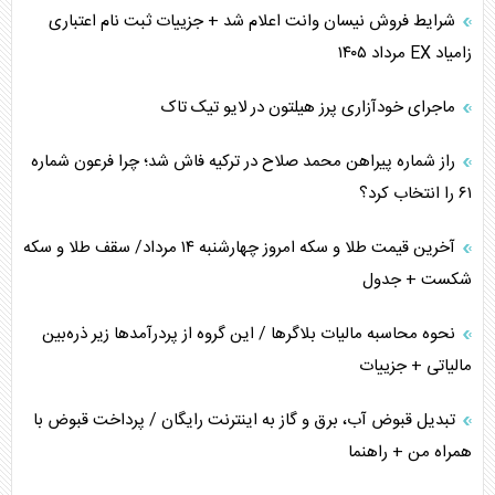
اهمیت راهبردی اردن برای آمریکا
شرایط فروش نیسان وانت اعلام شد + جزییات ثبت نام اعتباری
زامیاد EX مرداد ۱۴۰۵
پیام، ظرفیت بالفعل‌نشده تجارت ایران
ماجرای خودآزاری پرز هیلتون در لایو تیک تاک
همسویی عربستان با سنتکام علیه متحدان ایران
راز شماره پیراهن محمد صلاح در ترکیه فاش شد؛ چرا فرعون شماره
ترامپ و توهم خلع سلاح حماس
۶۱ را انتخاب کرد؟
چرا کویت به دنبال شریک امنیتی جدید است؟
آخرین قیمت طلا و سکه امروز چهارشنبه ۱۴ مرداد/ سقف طلا و سکه
شکست + جدول
نحوه محاسبه مالیات بلاگر‌ها / این گروه از پردرآمد‌ها زیر ذره‌بین
مالیاتی + جزییات
تبدیل قبوض آب، برق و گاز به اینترنت رایگان / پرداخت قبوض با
همراه من + راهنما