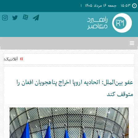
۱۵:۵۳
جمعه ۱۶ مرداد ۱۴۰۵
تغییر
وضعیت
منوی
آتلانتیک: تاب
سرویس
ها
عفو بین‌الملل: اتحادیه اروپا اخراج پناهجویان افغان را
متوقف کند