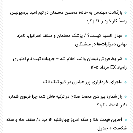
اهمیت راهبردی اردن برای آمریکا
بازگشت مهندس به خانه؛ محسن مسلمان در تیم امید پرسپولیس
رسماً کار خود را آغاز کرد
پیام، ظرفیت بالفعل‌نشده تجارت ایران
عبدل السید کیست؟ / پزشک مسلمان و منتقد اسرائیل، نامزد
همسویی عربستان با سنتکام علیه متحدان ایران
نهایی دموکرات‌ها در میشیگان
ترامپ و توهم خلع سلاح حماس
شرایط فروش نیسان وانت اعلام شد + جزییات ثبت نام اعتباری
زامیاد EX مرداد ۱۴۰۵
چرا کویت به دنبال شریک امنیتی جدید است؟
ماجرای خودآزاری پرز هیلتون در لایو تیک تاک
اعتراف غرب به قدرت ایران در تثبیت معادلات
راز شماره پیراهن محمد صلاح در ترکیه فاش شد؛ چرا فرعون شماره
خطای راهبردی ترامپ مقابل برزیل
۶۱ را انتخاب کرد؟
متن و حاشیه سفر نتانیاهو به آمریکا
آخرین قیمت طلا و سکه امروز چهارشنبه ۱۴ مرداد/ سقف طلا و سکه
شکست + جدول