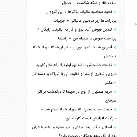
سقف طلا و سکه شکست + جدول
نحوه محاسبه مالیات بلاگر‌ها / این گروه از
پردرآمد‌ها زیر ذره‌بین مالیاتی + جزییات
تبدیل قبوض آب، برق و گاز به اینترنت رایگان /
پرداخت قبوض با همراه من + راهنما
آخرین قیمت دلار، یورو و سایر ارز‌ها ۱۲ مرداد ۱۴۰۵
/ جدول
تفاوت خشخاش با شقایق اولیفرا؛ راهنمای کاربرد
دارویی شقایق اولیفرا و تفاوت آن با تریاک و خشخاش
+ عکس
مریم همتیان از اوج در سینما تا درگذشت بر اثر
سرطان
قیمت جدید سایپا ۱۵۱ مرداد ۱۴۰۵ اعلام شد +
جزئیات افزایش قیمت کارخانه‌ای
انحلال ماکان بند؛ جدایی امیر مقاره و رهام هادیان
بعد از یک دهه همکاری صحت دارد؟