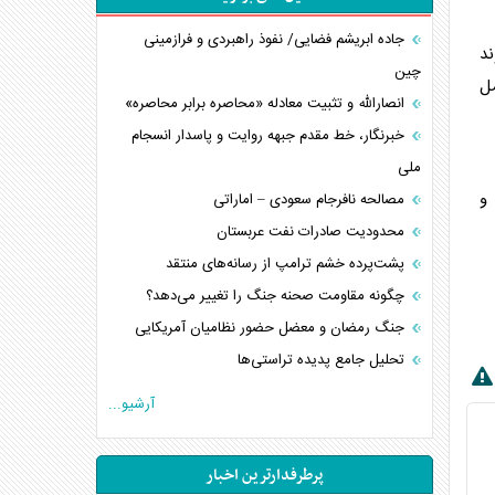
جاده ابریشم فضایی/ نفوذ راهبردی و فرازمینی
د
چین
مل
انصارالله و تثبیت معادله «محاصره برابر محاصره»
خبرنگار، خط مقدم جبهه روایت و پاسدار انسجام
ملی
 و
مصالحه نافرجام سعودی – اماراتی
محدودیت صادرات نفت عربستان
پشت‌پرده خشم ترامپ از رسانه‌های منتقد
چگونه مقاومت صحنه جنگ را تغییر می‌دهد؟
جنگ رمضان و معضل حضور نظامیان آمریکایی
تحلیل جامع پدیده تراستی‌ها
تأثیر جنگ ایران و آمریکا بر اقتصاد جهانی
آرشیو...
تخریب پل‌ها در اوکراین و فروپاشی روایت دوگانه
غرب
پرطرفدارترین اخبار
اربعین، کابوس مشترک تل‌آویو-واشنگتن