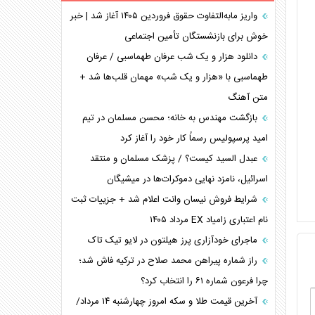
برنامه هفتم توسعه در نقطه کور سیاستگذاری
واریز مابه‌التفاوت حقوق فروردین ۱۴۰۵ آغاز شد | خبر
خوش برای بازنشستگان تأمین اجتماعی
کنوانسیون دریای خزر در راستای منافع ملی است؟
اوکراین بازوی مخرب آمریکا در غرب آسیا
دانلود هزار و یک شب عرفان طهماسبی / عرفان
اهمیت راهبردی اردن برای آمریکا
طهماسبی با «هزار و یک شب» مهمان قلب‌ها شد +
متن آهنگ
پیام، ظرفیت بالفعل‌نشده تجارت ایران
همسویی عربستان با سنتکام علیه متحدان ایران
بازگشت مهندس به خانه؛ محسن مسلمان در تیم
ترامپ و توهم خلع سلاح حماس
امید پرسپولیس رسماً کار خود را آغاز کرد
چرا کویت به دنبال شریک امنیتی جدید است؟
عبدل السید کیست؟ / پزشک مسلمان و منتقد
اسرائیل، نامزد نهایی دموکرات‌ها در میشیگان
شرایط فروش نیسان وانت اعلام شد + جزییات ثبت
نام اعتباری زامیاد EX مرداد ۱۴۰۵
ماجرای خودآزاری پرز هیلتون در لایو تیک تاک
راز شماره پیراهن محمد صلاح در ترکیه فاش شد؛
چرا فرعون شماره ۶۱ را انتخاب کرد؟
آخرین قیمت طلا و سکه امروز چهارشنبه ۱۴ مرداد/