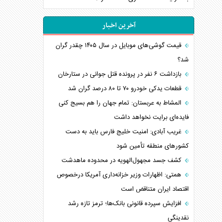
آخرین اخبار
قیمت گوشی‌های موبایل در سال ۱۴۰۵ چقدر گران
شد؟
بازداشت ۶ نفر در پرونده قتل جوانی در ستارخان
قطعات یدکی خودرو ۷۰ تا ۸۰ درصد گران شد
المشاط به عربستان: تمام جهان را هم بسیج کنی
فایده‌ای برایت نخواهد داشت
غریب آبادی: امنیت خلیج فارس باید به دست
کشورهای منطقه تأمین شود
کشف جسد مجهول‌الهویه در محدوده ماهدشت
همتی: اظهارات وزیر خزانه‌داری آمریکا درخصوص
اقتصاد ایران متناقض است
افزایش سپرده قانونی بانک‌ها؛ ترمز تازه رشد
نقدینگی