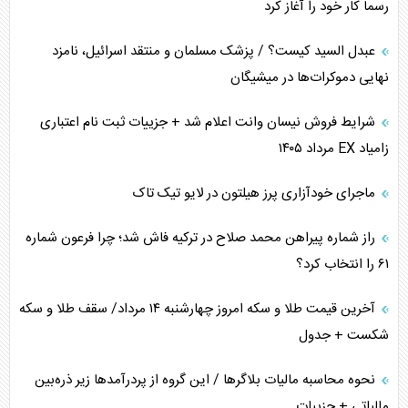
اربعین، کابوس مشترک تل‌آویو-واشنگتن
رسماً کار خود را آغاز کرد
عبدل السید کیست؟ / پزشک مسلمان و منتقد اسرائیل، نامزد
نهایی دموکرات‌ها در میشیگان
شرایط فروش نیسان وانت اعلام شد + جزییات ثبت نام اعتباری
زامیاد EX مرداد ۱۴۰۵
ماجرای خودآزاری پرز هیلتون در لایو تیک تاک
راز شماره پیراهن محمد صلاح در ترکیه فاش شد؛ چرا فرعون شماره
۶۱ را انتخاب کرد؟
آخرین قیمت طلا و سکه امروز چهارشنبه ۱۴ مرداد/ سقف طلا و سکه
شکست + جدول
نحوه محاسبه مالیات بلاگر‌ها / این گروه از پردرآمد‌ها زیر ذره‌بین
مالیاتی + جزییات