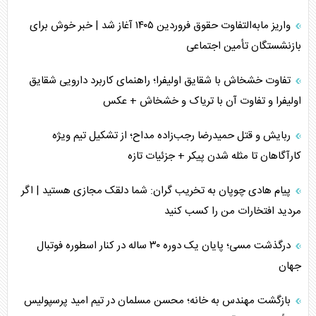
خبرنگار، خط مقدم جبهه روایت و پاسدار انسجام ملی
واریز مابه‌التفاوت حقوق فروردین ۱۴۰۵ آغاز شد | خبر خوش برای
مصالحه نافرجام سعودی – اماراتی
بازنشستگان تأمین اجتماعی
محدودیت صادرات نفت عربستان
تفاوت خشخاش با شقایق اولیفرا؛ راهنمای کاربرد دارویی شقایق
اولیفرا و تفاوت آن با تریاک و خشخاش + عکس
پشت‌پرده خشم ترامپ از رسانه‌های منتقد
ربایش و قتل حمیدرضا رجب‌زاده مداح؛ از تشکیل تیم ویژه
چگونه مقاومت صحنه جنگ را تغییر می‌دهد؟
کارآگاهان تا مثله شدن پیکر + جزئیات تازه
جنگ رمضان و معضل حضور نظامیان آمریکایی
پیام هادی چوپان به تخریب گران: شما دلقک مجازی هستید | اگر
مردید افتخارات من را کسب کنید
تحلیل جامع پدیده تراستی‌ها
درگذشت مسی؛ پایان یک دوره ۳۰ ساله در کنار اسطوره فوتبال
تأثیر جنگ ایران و آمریکا بر اقتصاد جهانی
جهان
تخریب پل‌ها در اوکراین و فروپاشی روایت دوگانه غرب
بازگشت مهندس به خانه؛ محسن مسلمان در تیم امید پرسپولیس