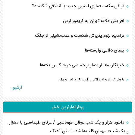
توافق مکه، معماری امنیتی جدید یا ائتلافی شکننده؟
افزایش علاقه تهران به کریدور ارس
ترامپ، لزوم پذیرش شکست و عقب‌نشینی از جنگ
پیمان دفاعی‌ وابسته‌ها
خبرنگار، معمار تصاویر حماسی در جنگ روایت‌ها
خطر تسلیحات اتمی آمریکا برای جهان
آرشیو...
چگونه عربستان برابر ایران دچار خطای محاسباتی شد؟
پرطرفدارترین اخبار
جاده ابریشم فضایی/ نفوذ راهبردی و فرازمینی چین
دانلود هزار و یک شب عرفان طهماسبی / عرفان طهماسبی با «هزار
انصارالله و تثبیت معادله «محاصره برابر محاصره»
و یک شب» مهمان قلب‌ها شد + متن آهنگ