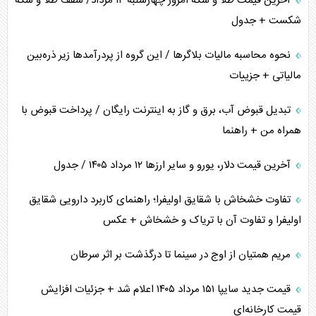
آخرین قیمت طلا و سکه امروز چهارشنبه ۱۴ مرداد/ سقف طلا و سکه
شکست + جدول
نحوه محاسبه مالیات بلاگر‌ها / این گروه از پردرآمد‌ها زیر ذره‌بین
مالیاتی + جزییات
تبدیل قبوض آب، برق و گاز به اینترنت رایگان / پرداخت قبوض با
همراه من + راهنما
آخرین قیمت دلار، یورو و سایر ارز‌ها ۱۲ مرداد ۱۴۰۵ / جدول
تفاوت خشخاش با شقایق اولیفرا؛ راهنمای کاربرد دارویی شقایق
اولیفرا و تفاوت آن با تریاک و خشخاش + عکس
مریم همتیان از اوج در سینما تا درگذشت بر اثر سرطان
قیمت جدید سایپا ۱۵۱ مرداد ۱۴۰۵ اعلام شد + جزئیات افزایش
قیمت کارخانه‌ای