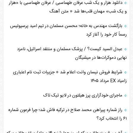
دانلود هزار و یک شب عرفان طهماسبی / عرفان طهماسبی با «هزار
اوکراین بازوی مخرب آمریکا در غرب آسیا
و یک شب» مهمان قلب‌ها شد + متن آهنگ
اهمیت راهبردی اردن برای آمریکا
بازگشت مهندس به خانه؛ محسن مسلمان در تیم امید پرسپولیس
رسماً کار خود را آغاز کرد
پیام، ظرفیت بالفعل‌نشده تجارت ایران
عبدل السید کیست؟ / پزشک مسلمان و منتقد اسرائیل، نامزد
همسویی عربستان با سنتکام علیه متحدان ایران
نهایی دموکرات‌ها در میشیگان
ترامپ و توهم خلع سلاح حماس
شرایط فروش نیسان وانت اعلام شد + جزییات ثبت نام اعتباری
زامیاد EX مرداد ۱۴۰۵
چرا کویت به دنبال شریک امنیتی جدید است؟
ماجرای خودآزاری پرز هیلتون در لایو تیک تاک
اعتراف غرب به قدرت ایران در تثبیت معادلات
راز شماره پیراهن محمد صلاح در ترکیه فاش شد؛ چرا فرعون شماره
خطای راهبردی ترامپ مقابل برزیل
۶۱ را انتخاب کرد؟
متن و حاشیه سفر نتانیاهو به آمریکا