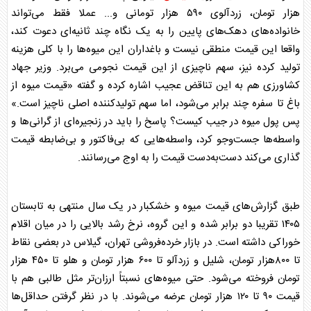
هزار تومان، زردآلوی ۵۹۰ هزار تومانی و... عملا فقط می‌تواند
خانواده‌های دهک‌های پایین را به یک نگاه چند ثانیه‌ای دعوت کند،
واقعا این قیمت منطقی نیست و باغداران این
میوه
‌ها را با کلی هزینه
تولید کرده نیز، سهم ناچیزی از این قیمت نجومی می‌برد. وزیر جهاد
کشاورزی هم به این تناقض عجیب اشاره کرده و گفته «قیمت
میوه
از
باغ تا سفره چند برابر می‌شود، اما سهم تولیدکننده اصلی ناچیز است.»
پس پول
میوه
در جیب کیست؟ پاسخ را باید در زنجیره‌ای از گرانی‌ها و
واسطه‌ها جست‌و‌جو کرد، واسطه‌هایی که بی‌فاکتور و بی‌ضابطه قیمت
گذاری می‌کند دست‌به‌دست قیمت را به اوج می‌رسانند.
طبق گزارش‌های قیمت
میوه
و خشکبار در یک سال منتهی به تابستان
۱۴۰۵ تقریبا دو برابر شده و این گروه، نرخ رشد بالایی را در میان اقلام
خوراکی داشته است. در بازار خرده‌فروشی تهران،
گیلاس
در بعضی نقاط
تا ۸۰۰هزار تومان، شلیل و زردآلو تا ۶۰۰ هزار تومان و هلو تا ۴۵۰ هزار
تومان فروخته می‌شود. حتی
میوه
‌های نسبتاً ارزان‌تر مثل طالبی هم با
قیمت ۹۰ تا ۱۲۰ هزار تومان عرضه می‌شوند. با در نظر گرفتن حداقل‌ها