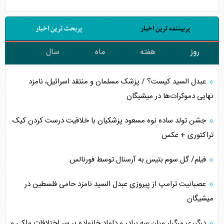
پربیننده ترین اخبار
پربحث ترین اخبار
روز
هفته
ماه
سال
عبدل السید کیست؟ / پزشک مسلمان و منتقد اسرائیل، نامزد
نهایی دموکرات‌ها در میشیگان
جشن تولد ساده نوه مسعود پزشکیان با خلاقیت درست کردن کیک
تراکتوری + عکس
فیلم/ گل سوم بتیس به آرسنال توسط فورنالس
عصبانیت ترامپ از پیروزی عبدل السید نامزد حامی فلسطین در
میشیگان
درگیری مرگبار میان سه برادر و داماد خانواده بر سر اختلافات ملکی و