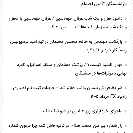
بازنشستگان تأمین اجتماعی
کنوانسیون دریای خزر در راستای منافع ملی است؟
دانلود هزار و یک شب عرفان طهماسبی / عرفان طهماسبی با «هزار
اوکراین بازوی مخرب آمریکا در غرب آسیا
و یک شب» مهمان قلب‌ها شد + متن آهنگ
اهمیت راهبردی اردن برای آمریکا
بازگشت مهندس به خانه؛ محسن مسلمان در تیم امید پرسپولیس
رسماً کار خود را آغاز کرد
پیام، ظرفیت بالفعل‌نشده تجارت ایران
عبدل السید کیست؟ / پزشک مسلمان و منتقد اسرائیل، نامزد
همسویی عربستان با سنتکام علیه متحدان ایران
نهایی دموکرات‌ها در میشیگان
ترامپ و توهم خلع سلاح حماس
شرایط فروش نیسان وانت اعلام شد + جزییات ثبت نام اعتباری
زامیاد EX مرداد ۱۴۰۵
چرا کویت به دنبال شریک امنیتی جدید است؟
ماجرای خودآزاری پرز هیلتون در لایو تیک تاک
اعتراف غرب به قدرت ایران در تثبیت معادلات
راز شماره پیراهن محمد صلاح در ترکیه فاش شد؛ چرا فرعون شماره
خطای راهبردی ترامپ مقابل برزیل