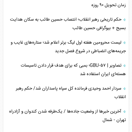
جاده ابریشم فضایی/ نفوذ راهبردی و فرازمینی چین
زمان تحویل ۹۰ روزه
انصارالله و تثبیت معادله «محاصره برابر محاصره»
حکم تاریخی رهبر انقلاب؛ انتصاب حسین طائب به سکان هدایت
بسیج + بیوگرافی حسین طائب
خبرنگار، خط مقدم جبهه روایت و پاسدار انسجام ملی
لیست محرومین هفته اول لیگ برتر اعلام شد؛ ستاره‌های غایب و
مصالحه نافرجام سعودی – اماراتی
جریمه‌های انضباطی در شروع فصل جدید
محدودیت صادرات نفت عربستان
تصاویر | GBU-۵۷؛ بمبی که برای هدف قرار دادن تاسیسات
هسته‌ای ایران استفاده شد
پشت‌پرده خشم ترامپ از رسانه‌های منتقد
سردار احمد وحیدی فرمانده کل سپاه پاسداران شد/ حکم رهبر
چگونه مقاومت صحنه جنگ را تغییر می‌دهد؟
انقلاب
جنگ رمضان و معضل حضور نظامیان آمریکایی
آخرین خبر‌ها از وضعیت جاده‌ها / یک‌طرفه شدن کندوان و آزادراه
تهران - شمال