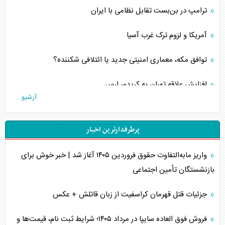
ترامپ در بن‌بست تقابل نظامی با ایران
آمریکا و لزوم ترک غرب آسیا
توافق مکه، معماری امنیتی جدید یا ائتلافی شکننده؟
افزایش علاقه تهران به کریدور ارس
آرشیو...
ترامپ، لزوم پذیرش شکست و عقب‌نشینی از جنگ
پرطرفدارترین اخبار
پیمان دفاعی‌ وابسته‌ها
واریز مابه‌التفاوت حقوق فروردین ۱۴۰۵ آغاز شد | خبر خوش برای
خبرنگار، معمار تصاویر حماسی در جنگ روایت‌ها
بازنشستگان تأمین اجتماعی
خطر تسلیحات اتمی آمریکا برای جهان
جزئیات قتل قهرمان کراسفیت از زبان قاتلش + عکس
چگونه عربستان برابر ایران دچار خطای محاسباتی شد؟
فروش فوق العاده سایپا در مرداد ۱۴۰۵؛ شرایط ثبت نام، قیمت‌ها و