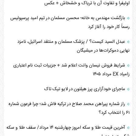
اولیفرا و تفاوت آن با تریاک و خشخاش + عکس
کنوانسیون دریای خزر در راستای منافع ملی است؟
بازگشت مهندس به خانه؛ محسن مسلمان در تیم امید پرسپولیس
اوکراین بازوی مخرب آمریکا در غرب آسیا
رسماً کار خود را آغاز کرد
اهمیت راهبردی اردن برای آمریکا
عبدل السید کیست؟ / پزشک مسلمان و منتقد اسرائیل، نامزد
نهایی دموکرات‌ها در میشیگان
پیام، ظرفیت بالفعل‌نشده تجارت ایران
شرایط فروش نیسان وانت اعلام شد + جزییات ثبت نام اعتباری
همسویی عربستان با سنتکام علیه متحدان ایران
زامیاد EX مرداد ۱۴۰۵
ترامپ و توهم خلع سلاح حماس
ماجرای خودآزاری پرز هیلتون در لایو تیک تاک
چرا کویت به دنبال شریک امنیتی جدید است؟
راز شماره پیراهن محمد صلاح در ترکیه فاش شد؛ چرا فرعون شماره
۶۱ را انتخاب کرد؟
آخرین قیمت طلا و سکه امروز چهارشنبه ۱۴ مرداد/ سقف طلا و سکه