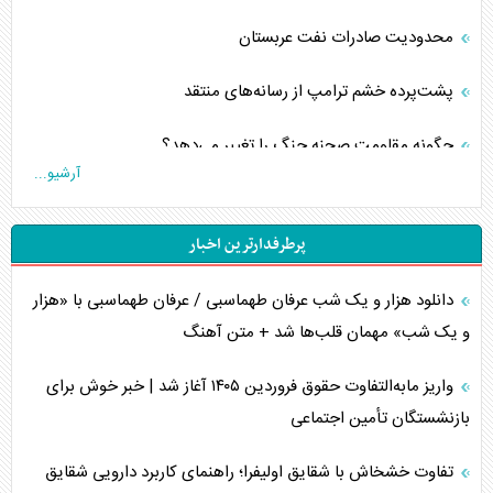
محدودیت صادرات نفت عربستان
پشت‌پرده خشم ترامپ از رسانه‌های منتقد
چگونه مقاومت صحنه جنگ را تغییر می‌دهد؟
آرشیو...
جنگ رمضان و معضل حضور نظامیان آمریکایی
پرطرفدارترین اخبار
تحلیل جامع پدیده تراستی‌ها
دانلود هزار و یک شب عرفان طهماسبی / عرفان طهماسبی با «هزار
تأثیر جنگ ایران و آمریکا بر اقتصاد جهانی
و یک شب» مهمان قلب‌ها شد + متن آهنگ
تخریب پل‌ها در اوکراین و فروپاشی روایت دوگانه غرب
واریز مابه‌التفاوت حقوق فروردین ۱۴۰۵ آغاز شد | خبر خوش برای
اربعین، کابوس مشترک تل‌آویو-واشنگتن
بازنشستگان تأمین اجتماعی
برنامه هفتم توسعه در نقطه کور سیاستگذاری
تفاوت خشخاش با شقایق اولیفرا؛ راهنمای کاربرد دارویی شقایق