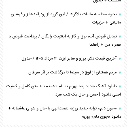
شکست + جدول
نحوه محاسبه مالیات بلاگر‌ها / این گروه از پردرآمد‌ها زیر ذره‌بین
مالیاتی + جزییات
تبدیل قبوض آب، برق و گاز به اینترنت رایگان / پرداخت قبوض با
همراه من + راهنما
آخرین قیمت دلار، یورو و سایر ارز‌ها ۱۲ مرداد ۱۴۰۵ / جدول
مریم همتیان از اوج در سینما تا درگذشت بر اثر سرطان
دانلود آهنگ جدید رضا بهرام به نام «همدم» + متن کامل و کیفیت
اصلی دانلود | حس و حال یک شب سرد
«جون دلم» ترانه جدید روزبه نعمت‌الهی با حال و هوای عاشقانه +
دانلود «جون دلم» روزبه