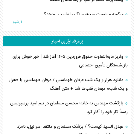
چگونه مقاومت صحنه جنگ را تغییر می‌دهد؟
آرشیو...
جنگ رمضان و معضل حضور نظامیان آمریکایی
پرطرفدارترین اخبار
تحلیل جامع پدیده تراستی‌ها
واریز مابه‌التفاوت حقوق فروردین ۱۴۰۵ آغاز شد | خبر خوش برای
تأثیر جنگ ایران و آمریکا بر اقتصاد جهانی
بازنشستگان تأمین اجتماعی
تخریب پل‌ها در اوکراین و فروپاشی روایت دوگانه غرب
دانلود هزار و یک شب عرفان طهماسبی / عرفان طهماسبی با «هزار
اربعین، کابوس مشترک تل‌آویو-واشنگتن
و یک شب» مهمان قلب‌ها شد + متن آهنگ
برنامه هفتم توسعه در نقطه کور سیاستگذاری
بازگشت مهندس به خانه؛ محسن مسلمان در تیم امید پرسپولیس
رسماً کار خود را آغاز کرد
کنوانسیون دریای خزر در راستای منافع ملی است؟
عبدل السید کیست؟ / پزشک مسلمان و منتقد اسرائیل، نامزد
اوکراین بازوی مخرب آمریکا در غرب آسیا