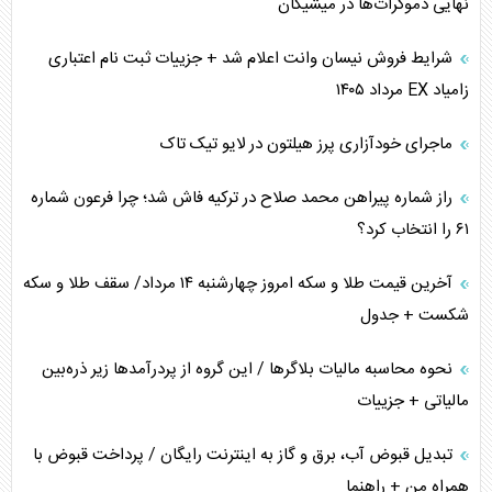
نهایی دموکرات‌ها در میشیگان
اهمیت راهبردی اردن برای آمریکا
شرایط فروش نیسان وانت اعلام شد + جزییات ثبت نام اعتباری
زامیاد EX مرداد ۱۴۰۵
پیام، ظرفیت بالفعل‌نشده تجارت ایران
ماجرای خودآزاری پرز هیلتون در لایو تیک تاک
همسویی عربستان با سنتکام علیه متحدان ایران
راز شماره پیراهن محمد صلاح در ترکیه فاش شد؛ چرا فرعون شماره
ترامپ و توهم خلع سلاح حماس
۶۱ را انتخاب کرد؟
چرا کویت به دنبال شریک امنیتی جدید است؟
آخرین قیمت طلا و سکه امروز چهارشنبه ۱۴ مرداد/ سقف طلا و سکه
شکست + جدول
نحوه محاسبه مالیات بلاگر‌ها / این گروه از پردرآمد‌ها زیر ذره‌بین
مالیاتی + جزییات
تبدیل قبوض آب، برق و گاز به اینترنت رایگان / پرداخت قبوض با
همراه من + راهنما