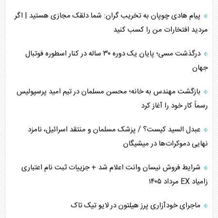
جنگ رمضان و معضل حضور نظامیان آمریکایی
پیام هادی چوپان به تخریب گران: شما دلقک مجازی هستید | اگر
مردید افتخارات من را کسب کنید
تحلیل جامع پدیده تراستی‌ها
درگذشت مسی؛ پایان یک دوره ۳۰ ساله در کنار اسطوره فوتبال
تأثیر جنگ ایران و آمریکا بر اقتصاد جهانی
جهان
تخریب پل‌ها در اوکراین و فروپاشی روایت دوگانه غرب
بازگشت مهندس به خانه؛ محسن مسلمان در تیم امید پرسپولیس
اربعین، کابوس مشترک تل‌آویو-واشنگتن
رسماً کار خود را آغاز کرد
عبدل السید کیست؟ / پزشک مسلمان و منتقد اسرائیل، نامزد
نهایی دموکرات‌ها در میشیگان
شرایط فروش نیسان وانت اعلام شد + جزییات ثبت نام اعتباری
زامیاد EX مرداد ۱۴۰۵
ماجرای خودآزاری پرز هیلتون در لایو تیک تاک