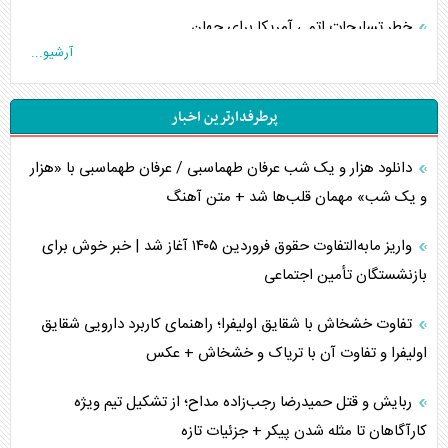
خطر تسلیحات اتمی آمریکا برای جهان
آرشیو...
چگونه عربستان برابر ایران دچار خطای محاسباتی شد؟
پرطرفدارترین اخبار
جاده ابریشم فضایی/ نفوذ راهبردی و فرازمینی چین
دانلود هزار و یک شب عرفان طهماسبی / عرفان طهماسبی با «هزار
انصارالله و تثبیت معادله «محاصره برابر محاصره»
و یک شب» مهمان قلب‌ها شد + متن آهنگ
خبرنگار، خط مقدم جبهه روایت و پاسدار انسجام ملی
واریز مابه‌التفاوت حقوق فروردین ۱۴۰۵ آغاز شد | خبر خوش برای
مصالحه نافرجام سعودی – اماراتی
بازنشستگان تأمین اجتماعی
محدودیت صادرات نفت عربستان
تفاوت خشخاش با شقایق اولیفرا؛ راهنمای کاربرد دارویی شقایق
اولیفرا و تفاوت آن با تریاک و خشخاش + عکس
پشت‌پرده خشم ترامپ از رسانه‌های منتقد
ربایش و قتل حمیدرضا رجب‌زاده مداح؛ از تشکیل تیم ویژه
چگونه مقاومت صحنه جنگ را تغییر می‌دهد؟
کارآگاهان تا مثله شدن پیکر + جزئیات تازه