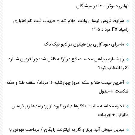
همسویی عربستان با سنتکام علیه متحدان ایران
نهایی دموکرات‌ها در میشیگان
ترامپ و توهم خلع سلاح حماس
شرایط فروش نیسان وانت اعلام شد + جزییات ثبت نام اعتباری
زامیاد EX مرداد ۱۴۰۵
چرا کویت به دنبال شریک امنیتی جدید است؟
ماجرای خودآزاری پرز هیلتون در لایو تیک تاک
اعتراف غرب به قدرت ایران در تثبیت معادلات
راز شماره پیراهن محمد صلاح در ترکیه فاش شد؛ چرا فرعون شماره
خطای راهبردی ترامپ مقابل برزیل
۶۱ را انتخاب کرد؟
متن و حاشیه سفر نتانیاهو به آمریکا
آخرین قیمت طلا و سکه امروز چهارشنبه ۱۴ مرداد/ سقف طلا و سکه
شکست + جدول
نحوه محاسبه مالیات بلاگر‌ها / این گروه از پردرآمد‌ها زیر ذره‌بین
مالیاتی + جزییات
تبدیل قبوض آب، برق و گاز به اینترنت رایگان / پرداخت قبوض با