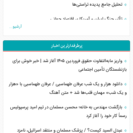
تحلیل جامع پدیده تراستی‌ها
تأثیر جنگ ایران و آمریکا بر اقتصاد جهانی
آرشیو...
تخریب پل‌ها در اوکراین و فروپاشی روایت دوگانه غرب
پرطرفدارترین اخبار
اربعین، کابوس مشترک تل‌آویو-واشنگتن
واریز مابه‌التفاوت حقوق فروردین ۱۴۰۵ آغاز شد | خبر خوش برای
برنامه هفتم توسعه در نقطه کور سیاستگذاری
بازنشستگان تأمین اجتماعی
کنوانسیون دریای خزر در راستای منافع ملی است؟
دانلود هزار و یک شب عرفان طهماسبی / عرفان طهماسبی با «هزار
اوکراین بازوی مخرب آمریکا در غرب آسیا
و یک شب» مهمان قلب‌ها شد + متن آهنگ
اهمیت راهبردی اردن برای آمریکا
بازگشت مهندس به خانه؛ محسن مسلمان در تیم امید پرسپولیس
رسماً کار خود را آغاز کرد
پیام، ظرفیت بالفعل‌نشده تجارت ایران
عبدل السید کیست؟ / پزشک مسلمان و منتقد اسرائیل، نامزد