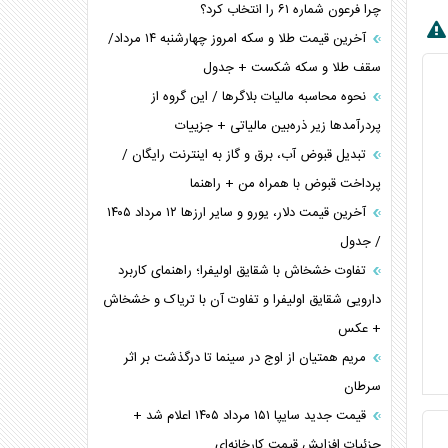
چرا فرعون شماره ۶۱ را انتخاب کرد؟
آخرین قیمت طلا و سکه امروز چهارشنبه ۱۴ مرداد/
سقف طلا و سکه شکست + جدول
نحوه محاسبه مالیات بلاگر‌ها / این گروه از
پردرآمد‌ها زیر ذره‌بین مالیاتی + جزییات
تبدیل قبوض آب، برق و گاز به اینترنت رایگان /
پرداخت قبوض با همراه من + راهنما
آخرین قیمت دلار، یورو و سایر ارز‌ها ۱۲ مرداد ۱۴۰۵
/ جدول
تفاوت خشخاش با شقایق اولیفرا؛ راهنمای کاربرد
دارویی شقایق اولیفرا و تفاوت آن با تریاک و خشخاش
+ عکس
مریم همتیان از اوج در سینما تا درگذشت بر اثر
سرطان
قیمت جدید سایپا ۱۵۱ مرداد ۱۴۰۵ اعلام شد +
جزئیات افزایش قیمت کارخانه‌ای