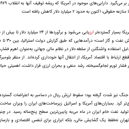
عه حقوقی، اکنون به حدود ۲ میلیارد
دلار
کاهش یافته است.
یکا بسیار گسترده‌تر
ارز
یابی می‌شود و برآورد‌ها از ۲۴ میلیارد
دلار
تا
متغیر است. بخش عمده ا
دلیل استفاده واشنگتن از سلطه
دلار
در نظام مالی جهانی به‌عنوان اهرم فشار، 
ارتباط با اقتصاد آمریکا، از انتقال آنها خودداری کرده‌اند. از منظر بلومبر
ر فشار تورم لجام‌گسیخته، رشد منفی و بحران
ارز
ی قرار داشت، اهمیتی حیات
ز جنگ نیز شدت گرفته بود؛ سقوط
ارز
ش ریال در دسامبر به اعتراضات گسترده
ر کرد. بمباران‌های آمریکا و اسرائیل زیرساخت‌های ایران را ویران ساخت
ولید نفت خام ایران در ماه می‌به پایین‌ترین سطح پنج‌ساله رسید. در چن
تهران نه‌فقط یک گشایش مالی، بلکه ابزاری برای تنفس اقتصادی و بازساز