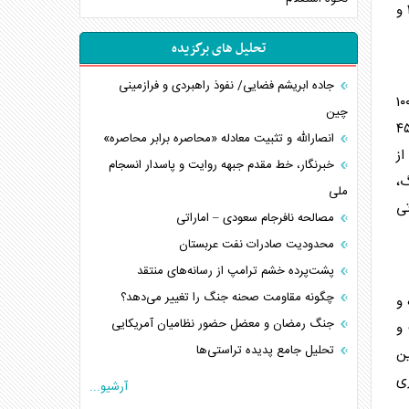
می‌شود یا دارایی‌های توقیف‌شده در خارج از آمریکا را نیز در بر می‌گیرد. دارایی‌های موجود در آمریکا که ریشه توقیف آنها به انقلاب ۱۹۷۹ و
تحلیل های برگزیده
جاده ابریشم فضایی/ نفوذ راهبردی و فرازمینی
 بیش از ۱۰۰
چین
ین منابع حاصل فروش نفت و گاز است؛ درآمد‌هایی که طبق گزارش دولت استرالیا، بین ۳۰ تا ۴۵
انصارالله و تثبیت معادله «محاصره برابر محاصره»
از
خبرنگار، خط مقدم جبهه روایت و پاسدار انسجام
گ،
ملی
ی
مصالحه نافرجام سعودی – اماراتی
محدودیت صادرات نفت عربستان
پشت‌پرده خشم ترامپ از رسانه‌های منتقد
چگونه مقاومت صحنه جنگ را تغییر می‌دهد؟
 و
جنگ رمضان و معضل حضور نظامیان آمریکایی
 و
تحلیل جامع پدیده تراستی‌ها
ین
تأثیر جنگ ایران و آمریکا بر اقتصاد جهانی
ی
آرشیو...
تخریب پل‌ها در اوکراین و فروپاشی روایت دوگانه