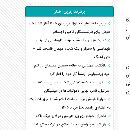
غرب
پرطرفدارترین اخبار
اربعین، کابوس مشترک تل‌آویو-واشنگتن
کا
برنامه هفتم توسعه در نقطه کور سیاستگذاری
واریز مابه‌التفاوت حقوق فروردین ۱۴۰۵ آغاز شد | خبر
از
خوش برای بازنشستگان تأمین اجتماعی
کنوانسیون دریای خزر در راستای منافع ملی است؟
ان
اوکراین بازوی مخرب آمریکا در غرب آسیا
دانلود هزار و یک شب عرفان طهماسبی / عرفان
اهمیت راهبردی اردن برای آمریکا
طهماسبی با «هزار و یک شب» مهمان قلب‌ها شد +
متن آهنگ
پیام، ظرفیت بالفعل‌نشده تجارت ایران
همسویی عربستان با سنتکام علیه متحدان ایران
بازگشت مهندس به خانه؛ محسن مسلمان در تیم
ای
ترامپ و توهم خلع سلاح حماس
امید پرسپولیس رسماً کار خود را آغاز کرد
ان
چرا کویت به دنبال شریک امنیتی جدید است؟
عبدل السید کیست؟ / پزشک مسلمان و منتقد
نی
اسرائیل، نامزد نهایی دموکرات‌ها در میشیگان
زی
شرایط فروش نیسان وانت اعلام شد + جزییات ثبت
نام اعتباری زامیاد EX مرداد ۱۴۰۵
ماجرای خودآزاری پرز هیلتون در لایو تیک تاک
راز شماره پیراهن محمد صلاح در ترکیه فاش شد؛