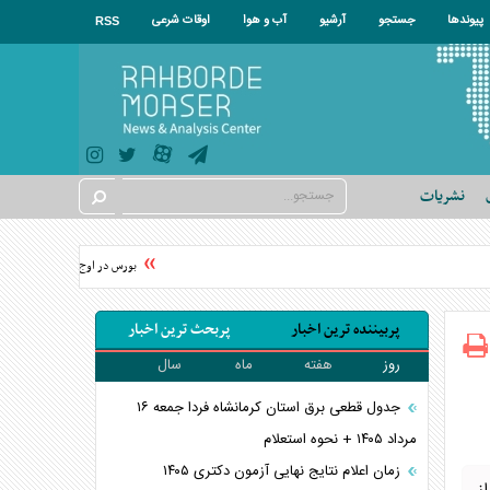
پیوندها
جستجو
آرشیو
آب و هوا
اوقات شرعی
RSS
نشریات
بورس در اوج؛ شاخص‌های بورس به 
پربیننده ترین اخبار
پربحث ترین اخبار
روز
هفته
ماه
سال
جدول قطعی برق استان کرمانشاه فردا جمعه ۱۶
مرداد ۱۴۰۵ + نحوه استعلام
زمان اعلام نتایج نهایی آزمون دکتری ۱۴۰۵