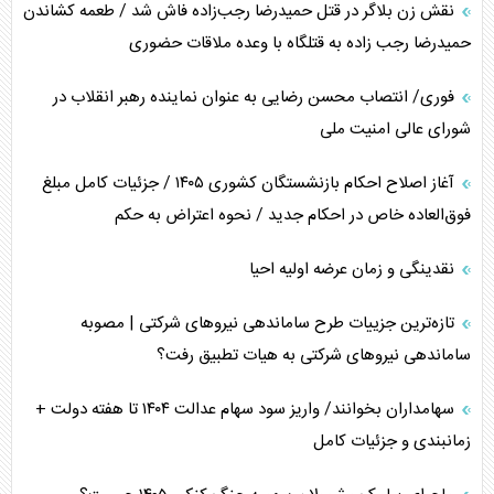
نقش زن بلاگر در قتل حمیدرضا رجب‌زاده فاش شد / طعمه کشاندن
چگونه مقاومت صحنه جنگ را تغییر می‌دهد؟
حمیدرضا رجب زاده به قتلگاه با وعده ملاقات حضوری
جنگ رمضان و معضل حضور نظامیان آمریکایی
فوری/ انتصاب محسن رضایی به عنوان نماینده رهبر انقلاب در
شورای عالی امنیت ملی
تحلیل جامع پدیده تراستی‌ها
آغاز اصلاح احکام بازنشستگان کشوری ۱۴۰۵ / جزئیات کامل مبلغ
تأثیر جنگ ایران و آمریکا بر اقتصاد جهانی
فوق‌العاده خاص در احکام جدید / نحوه اعتراض به حکم
تخریب پل‌ها در اوکراین و فروپاشی روایت دوگانه غرب
نقدینگی و زمان عرضه اولیه احیا
اربعین، کابوس مشترک تل‌آویو-واشنگتن
تازه‌ترین جزییات طرح ساماندهی نیرو‌های شرکتی | مصوبه
ساماندهی نیرو‌های شرکتی به هیات تطبیق رفت؟
سهامداران بخوانند/ واریز سود سهام عدالت ۱۴۰۴ تا هفته دولت +
زمانبندی و جزئیات کامل