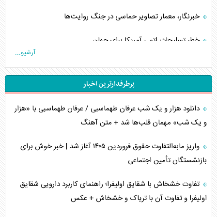
خبرنگار، معمار تصاویر حماسی در جنگ روایت‌ها
خطر تسلیحات اتمی آمریکا برای جهان
آرشیو...
چگونه عربستان برابر ایران دچار خطای محاسباتی شد؟
پرطرفدارترین اخبار
جاده ابریشم فضایی/ نفوذ راهبردی و فرازمینی چین
دانلود هزار و یک شب عرفان طهماسبی / عرفان طهماسبی با «هزار
انصارالله و تثبیت معادله «محاصره برابر محاصره»
و یک شب» مهمان قلب‌ها شد + متن آهنگ
خبرنگار، خط مقدم جبهه روایت و پاسدار انسجام ملی
واریز مابه‌التفاوت حقوق فروردین ۱۴۰۵ آغاز شد | خبر خوش برای
مصالحه نافرجام سعودی – اماراتی
بازنشستگان تأمین اجتماعی
محدودیت صادرات نفت عربستان
تفاوت خشخاش با شقایق اولیفرا؛ راهنمای کاربرد دارویی شقایق
اولیفرا و تفاوت آن با تریاک و خشخاش + عکس
پشت‌پرده خشم ترامپ از رسانه‌های منتقد