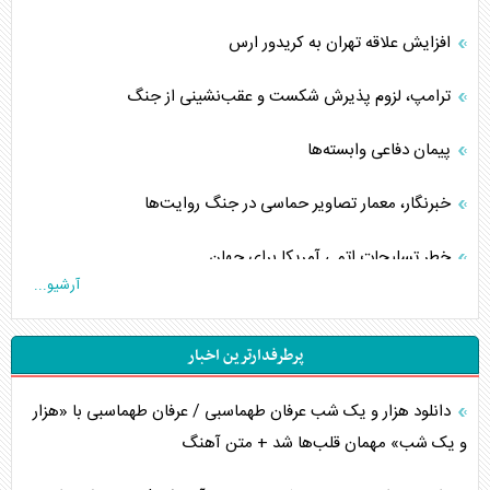
افزایش علاقه تهران به کریدور ارس
ترامپ، لزوم پذیرش شکست و عقب‌نشینی از جنگ
پیمان دفاعی‌ وابسته‌ها
خبرنگار، معمار تصاویر حماسی در جنگ روایت‌ها
خطر تسلیحات اتمی آمریکا برای جهان
آرشیو...
چگونه عربستان برابر ایران دچار خطای محاسباتی شد؟
پرطرفدارترین اخبار
جاده ابریشم فضایی/ نفوذ راهبردی و فرازمینی چین
دانلود هزار و یک شب عرفان طهماسبی / عرفان طهماسبی با «هزار
انصارالله و تثبیت معادله «محاصره برابر محاصره»
و یک شب» مهمان قلب‌ها شد + متن آهنگ
خبرنگار، خط مقدم جبهه روایت و پاسدار انسجام ملی