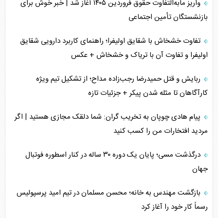
واریز مابه‌التفاوت حقوق فروردین ۱۴۰۵ آغاز شد | خبر خوش برای
مصالحه نافرجام سعودی – اماراتی
بازنشستگان تأمین اجتماعی
محدودیت صادرات نفت عربستان
تفاوت خشخاش با شقایق اولیفرا؛ راهنمای کاربرد دارویی شقایق
اولیفرا و تفاوت آن با تریاک و خشخاش + عکس
پشت‌پرده خشم ترامپ از رسانه‌های منتقد
ربایش و قتل حمیدرضا رجب‌زاده مداح؛ از تشکیل تیم ویژه
چگونه مقاومت صحنه جنگ را تغییر می‌دهد؟
کارآگاهان تا مثله شدن پیکر + جزئیات تازه
جنگ رمضان و معضل حضور نظامیان آمریکایی
پیام هادی چوپان به تخریب گران: شما دلقک مجازی هستید | اگر
مردید افتخارات من را کسب کنید
تحلیل جامع پدیده تراستی‌ها
درگذشت مسی؛ پایان یک دوره ۳۰ ساله در کنار اسطوره فوتبال
تأثیر جنگ ایران و آمریکا بر اقتصاد جهانی
جهان
تخریب پل‌ها در اوکراین و فروپاشی روایت دوگانه غرب
بازگشت مهندس به خانه؛ محسن مسلمان در تیم امید پرسپولیس
اربعین، کابوس مشترک تل‌آویو-واشنگتن
رسماً کار خود را آغاز کرد