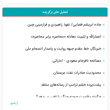
تحلیل های برگزیده
جاده ابریشم فضایی/ نفوذ راهبردی و فرازمینی چین
انصارالله و تثبیت معادله «محاصره برابر محاصره»
خبرنگار، خط مقدم جبهه روایت و پاسدار انسجام ملی
مصالحه نافرجام سعودی – اماراتی
محدودیت صادرات نفت عربستان
پشت‌پرده خشم ترامپ از رسانه‌های منتقد
چگونه مقاومت صحنه جنگ را تغییر می‌دهد؟
آرشیو...
جنگ رمضان و معضل حضور نظامیان آمریکایی