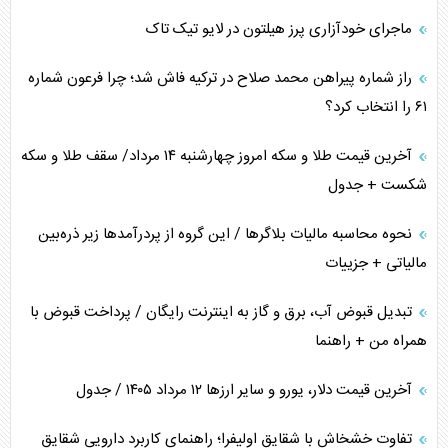
ماجرای خودآزاری پرز هیلتون در لایو تیک تاک
همسویی عربستان با سنتکام علیه متحدان ایران
راز شماره پیراهن محمد صلاح در ترکیه فاش شد؛ چرا فرعون شماره
ترامپ و توهم خلع سلاح حماس
۶۱ را انتخاب کرد؟
چرا کویت به دنبال شریک امنیتی جدید است؟
آخرین قیمت طلا و سکه امروز چهارشنبه ۱۴ مرداد/ سقف طلا و سکه
شکست + جدول
نحوه محاسبه مالیات بلاگر‌ها / این گروه از پردرآمد‌ها زیر ذره‌بین
مالیاتی + جزییات
تبدیل قبوض آب، برق و گاز به اینترنت رایگان / پرداخت قبوض با
همراه من + راهنما
آخرین قیمت دلار، یورو و سایر ارز‌ها ۱۲ مرداد ۱۴۰۵ / جدول
تفاوت خشخاش با شقایق اولیفرا؛ راهنمای کاربرد دارویی شقایق