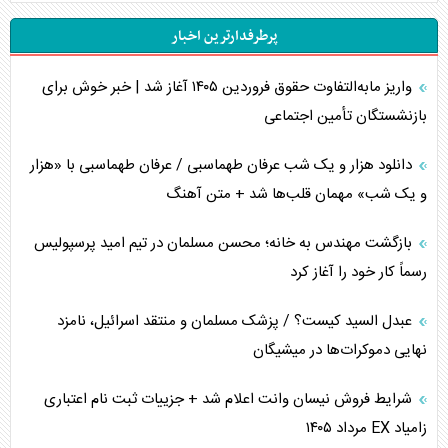
پرطرفدارترین اخبار
تحلیل جامع پدیده تراستی‌ها
واریز مابه‌التفاوت حقوق فروردین ۱۴۰۵ آغاز شد | خبر خوش برای
تأثیر جنگ ایران و آمریکا بر اقتصاد جهانی
بازنشستگان تأمین اجتماعی
تخریب پل‌ها در اوکراین و فروپاشی روایت دوگانه غرب
دانلود هزار و یک شب عرفان طهماسبی / عرفان طهماسبی با «هزار
اربعین، کابوس مشترک تل‌آویو-واشنگتن
و یک شب» مهمان قلب‌ها شد + متن آهنگ
برنامه هفتم توسعه در نقطه کور سیاستگذاری
بازگشت مهندس به خانه؛ محسن مسلمان در تیم امید پرسپولیس
رسماً کار خود را آغاز کرد
کنوانسیون دریای خزر در راستای منافع ملی است؟
عبدل السید کیست؟ / پزشک مسلمان و منتقد اسرائیل، نامزد
اوکراین بازوی مخرب آمریکا در غرب آسیا
نهایی دموکرات‌ها در میشیگان
اهمیت راهبردی اردن برای آمریکا
شرایط فروش نیسان وانت اعلام شد + جزییات ثبت نام اعتباری
زامیاد EX مرداد ۱۴۰۵
پیام، ظرفیت بالفعل‌نشده تجارت ایران