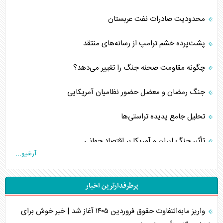
محدودیت صادرات نفت عربستان
پشت‌پرده خشم ترامپ از رسانه‌های منتقد
چگونه مقاومت صحنه جنگ را تغییر می‌دهد؟
جنگ رمضان و معضل حضور نظامیان آمریکایی
تحلیل جامع پدیده تراستی‌ها
تأثیر جنگ ایران و آمریکا بر اقتصاد جهانی
آرشیو...
تخریب پل‌ها در اوکراین و فروپاشی روایت دوگانه غرب
پرطرفدارترین اخبار
اربعین، کابوس مشترک تل‌آویو-واشنگتن
واریز مابه‌التفاوت حقوق فروردین ۱۴۰۵ آغاز شد | خبر خوش برای
برنامه هفتم توسعه در نقطه کور سیاستگذاری