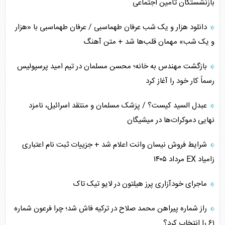
بازنشستگان تأمین اجتماعی
کنوانسیون دریای خزر در راستای منافع ملی است؟
دانلود هزار و یک شب عرفان طهماسبی / عرفان طهماسبی با «هزار
اوکراین بازوی مخرب آمریکا در غرب آسیا
و یک شب» مهمان قلب‌ها شد + متن آهنگ
اهمیت راهبردی اردن برای آمریکا
بازگشت مهندس به خانه؛ محسن مسلمان در تیم امید پرسپولیس
رسماً کار خود را آغاز کرد
پیام، ظرفیت بالفعل‌نشده تجارت ایران
عبدل السید کیست؟ / پزشک مسلمان و منتقد اسرائیل، نامزد
همسویی عربستان با سنتکام علیه متحدان ایران
نهایی دموکرات‌ها در میشیگان
ترامپ و توهم خلع سلاح حماس
شرایط فروش نیسان وانت اعلام شد + جزییات ثبت نام اعتباری
زامیاد EX مرداد ۱۴۰۵
چرا کویت به دنبال شریک امنیتی جدید است؟
ماجرای خودآزاری پرز هیلتون در لایو تیک تاک
اعتراف غرب به قدرت ایران در تثبیت معادلات
راز شماره پیراهن محمد صلاح در ترکیه فاش شد؛ چرا فرعون شماره
خطای راهبردی ترامپ مقابل برزیل
۶۱ را انتخاب کرد؟