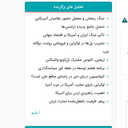
تحلیل های برگزیده
جنگ رمضان و معضل حضور نظامیان آمریکایی
تحلیل جامع پدیده تراستی‌ها
تأثیر جنگ ایران و آمریکا بر اقتصاد جهانی
تخریب پل‌ها در اوکراین و فروپاشی روایت دوگانه
 در
غرب
اربعین، کابوس مشترک تل‌آویو-واشنگتن
برنامه هفتم توسعه در نقطه کور سیاستگذاری
کنوانسیون دریای خزر در راستای منافع ملی است؟
اوکراین بازوی مخرب آمریکا در غرب آسیا
اهمیت راهبردی اردن برای آمریکا
پیام، ظرفیت بالفعل‌نشده تجارت ایران
همسویی عربستان با سنتکام علیه متحدان ایران
آرشیو...
ترامپ و توهم خلع سلاح حماس
چرا کویت به دنبال شریک امنیتی جدید است؟