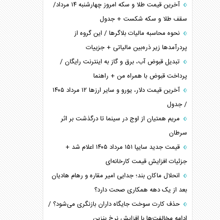
آخرین قیمت طلا و سکه امروز چهارشنبه ۱۴ مرداد/
سقف طلا و سکه شکست + جدول
نحوه محاسبه مالیات بلاگر‌ها / این گروه از
پردرآمد‌ها زیر ذره‌بین مالیاتی + جزییات
تبدیل قبوض آب، برق و گاز به اینترنت رایگان /
پرداخت قبوض با همراه من + راهنما
آخرین قیمت دلار، یورو و سایر ارز‌ها ۱۲ مرداد ۱۴۰۵
/ جدول
مریم همتیان از اوج در سینما تا درگذشت بر اثر
سرطان
قیمت جدید سایپا ۱۵۱ مرداد ۱۴۰۵ اعلام شد +
جزئیات افزایش قیمت کارخانه‌ای
انحلال ماکان بند؛ جدایی امیر مقاره و رهام هادیان
بعد از یک دهه همکاری صحت دارد؟
حذف کارت سوخت جایگاه داران بازنگری می‌شود؟ /
ادامه مخالفت‌ها با افزایش نرخ بنزین