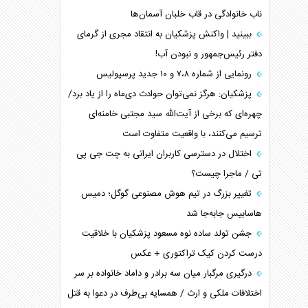
ناب خانوادگی در قاب خلبان آسمان‌ها
ببینید | واکنش پزشکیان به انتقاد مجری از گرمای
دفتر رئیس‌جمهور و نبودن آب!
رونمایی از شماره ۷،۸ و ۱۰ جدید پرسپولیس
پزشکیان: هرگز نمی‌توان حوادث دی‌ماه را از یاد برد/
چهره‌ای که برخی از آیت‌الله سید مجتبی خامنه‌ای
ترسیم می‌کنند، با واقعیت متفاوت است
اختلال در دسترسی کاربران ایرانی به چت جی پی
تی / ماجرا چیست؟
تغییر بزرگ در تیم هوش مصنوعی گوگل؛ دمیس
هاسابیس جابه‌جا شد
جشن تولد ساده نوه مسعود پزشکیان با خلاقیت
درست کردن کیک تراکتوری + عکس
درگیری مرگبار میان سه برادر و داماد خانواده بر سر
اختلافات ملکی و ارث / همسایه بی‌طرف در دعوا به قتل