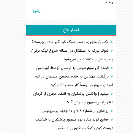
رسید
آرشیو...
اخبار داغ
عکس/ ماجرای نصب سنگ قبر اکبر عبدی چیست؟
شوک بزرگ به استقلال در آستانه شروع لیگ برتر /
پنجره نقل و انتقالات باز نمی‌شود
فیلم/ گل سوم بتیس به آرسنال توسط فورنالس
بازگشت مهندس به خانه؛ محسن مسلمان در تیم
امید پرسپولیس رسماً کار خود را آغاز کرد
ببینید | واکنش پزشکیان به انتقاد مجری از گرمای
دفتر رئیس‌جمهور و نبودن آب!
رونمایی از شماره ۷،۸ و ۱۰ جدید پرسپولیس
جشن تولد ساده نوه مسعود پزشکیان با خلاقیت
درست کردن کیک تراکتوری + عکس