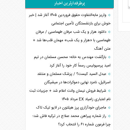
پرطرفدارترین اخبار
اعتراف غرب به قدرت ایران در تثبیت معادلات
خطای راهبردی ترامپ مقابل برزیل
واریز مابه‌التفاوت حقوق فروردین ۱۴۰۵ آغاز شد | خبر
متن و حاشیه سفر نتانیاهو به آمریکا
خوش برای بازنشستگان تأمین اجتماعی
نقش راهبردی ایران در دیپلماسی غذایی جهان
دانلود هزار و یک شب عرفان طهماسبی / عرفان
فضای مجازی، چالش تربیتی خانواده‌ها
طهماسبی با «هزار و یک شب» مهمان قلب‌ها شد +
متن آهنگ
پیامدهای خطرناک حمله اوکراین به کشتی ایرانی
تجارت خارجی، تحریم و محاصره
بازگشت مهندس به خانه؛ محسن مسلمان در تیم
امید پرسپولیس رسماً کار خود را آغاز کرد
عبدل السید کیست؟ / پزشک مسلمان و منتقد
اسرائیل، نامزد نهایی دموکرات‌ها در میشیگان
شرایط فروش نیسان وانت اعلام شد + جزییات ثبت
نام اعتباری زامیاد EX مرداد ۱۴۰۵
ماجرای خودآزاری پرز هیلتون در لایو تیک تاک
راز شماره پیراهن محمد صلاح در ترکیه فاش شد؛
چرا فرعون شماره ۶۱ را انتخاب کرد؟