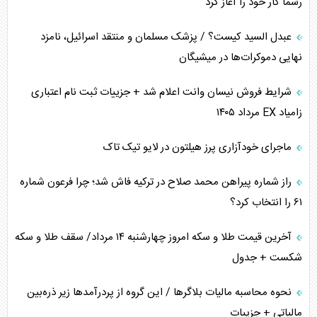
رسماً کار خود را آغاز کرد
کنوانسیون دریای خزر در راستای منافع ملی است؟
عبدل السید کیست؟ / پزشک مسلمان و منتقد اسرائیل، نامزد
اوکراین بازوی مخرب آمریکا در غرب آسیا
نهایی دموکرات‌ها در میشیگان
اهمیت راهبردی اردن برای آمریکا
شرایط فروش نیسان وانت اعلام شد + جزییات ثبت نام اعتباری
زامیاد EX مرداد ۱۴۰۵
پیام، ظرفیت بالفعل‌نشده تجارت ایران
ماجرای خودآزاری پرز هیلتون در لایو تیک تاک
همسویی عربستان با سنتکام علیه متحدان ایران
راز شماره پیراهن محمد صلاح در ترکیه فاش شد؛ چرا فرعون شماره
ترامپ و توهم خلع سلاح حماس
۶۱ را انتخاب کرد؟
چرا کویت به دنبال شریک امنیتی جدید است؟
آخرین قیمت طلا و سکه امروز چهارشنبه ۱۴ مرداد/ سقف طلا و سکه
شکست + جدول
نحوه محاسبه مالیات بلاگر‌ها / این گروه از پردرآمد‌ها زیر ذره‌بین
مالیاتی + جزییات