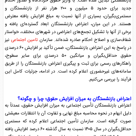
بازنشستگی تبدیل شده است. با واریز
حقوق
خردادماه و صدور احکام
جدید برای حدود ۵ میلیون و ۲۰۰ هزار نفر از
بازنشستگان
و
مستمری‌بگیران، بسیاری از آنها نسبت به مبلغ افزایش یافته معترض
هستند. در این میان، اعتراض
بازنشستگان
ابعاد گسترده‌ای یافته و
برخی از آنها با تشکیل تجمع‌های اعتراضی در شهر‌های مختلف، خواستار
شفاف‌سازی و اصلاح احکام صادره شده‌اند. سازمان
تامین اجتماعی
نیز
در پاسخ به این اعتراض
بازنشستگان
، ضمن تأکید بر افزایش ۶۰ درصدی
حقوق
حداقل‌بگیران و میانگین ۵۰ درصدی برای سایر سطوح،
راهکار‌های رسمی برای ثبت و پیگیری اعتراض
بازنشستگان
را از طریق
سامانه‌های غیرحضوری اعلام کرده است. در ادامه، جزئیات کامل این
فرآیند را بررسی می‌کنیم.
اعتراض
بازنشستگان
به میزان افزایش
حقوق
؛ چرا و چگونه؟
اعتراض
بازنشستگان
تأمین اجتماعی به میزان افزایش
حقوق
، عمدتاً به
دلیل ابهام در نحوه محاسبه مبلغ نهایی و تفاوت آن با انتظارات معیشتی
صورت گرفته است. سازمان تأمین اجتماعی اعلام کرده که مستمری
حداقل‌بگیران در سال ۱۴۰۵ نسبت به سال گذشته ۶۰ درصد افزایش یافته