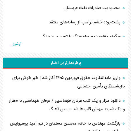
محدودیت صادرات نفت عربستان
پشت‌پرده خشم ترامپ از رسانه‌های منتقد
چگونه مقاومت صحنه جنگ را تغییر می‌دهد؟
آرشیو...
جنگ رمضان و معضل حضور نظامیان آمریکایی
پرطرفدارترین اخبار
تحلیل جامع پدیده تراستی‌ها
واریز مابه‌التفاوت حقوق فروردین ۱۴۰۵ آغاز شد | خبر خوش برای
تأثیر جنگ ایران و آمریکا بر اقتصاد جهانی
بازنشستگان تأمین اجتماعی
تخریب پل‌ها در اوکراین و فروپاشی روایت دوگانه غرب
دانلود هزار و یک شب عرفان طهماسبی / عرفان طهماسبی با «هزار
اربعین، کابوس مشترک تل‌آویو-واشنگتن
و یک شب» مهمان قلب‌ها شد + متن آهنگ
برنامه هفتم توسعه در نقطه کور سیاستگذاری
بازگشت مهندس به خانه؛ محسن مسلمان در تیم امید پرسپولیس