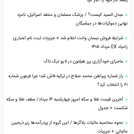
رسماً کار خود را آغاز کرد
پیام، ظرفیت بالفعل‌نشده تجارت ایران
عبدل السید کیست؟ / پزشک مسلمان و منتقد اسرائیل، نامزد
همسویی عربستان با سنتکام علیه متحدان ایران
نهایی دموکرات‌ها در میشیگان
ترامپ و توهم خلع سلاح حماس
شرایط فروش نیسان وانت اعلام شد + جزییات ثبت نام اعتباری
زامیاد EX مرداد ۱۴۰۵
چرا کویت به دنبال شریک امنیتی جدید است؟
ماجرای خودآزاری پرز هیلتون در لایو تیک تاک
اعتراف غرب به قدرت ایران در تثبیت معادلات
راز شماره پیراهن محمد صلاح در ترکیه فاش شد؛ چرا فرعون شماره
خطای راهبردی ترامپ مقابل برزیل
۶۱ را انتخاب کرد؟
متن و حاشیه سفر نتانیاهو به آمریکا
آخرین قیمت طلا و سکه امروز چهارشنبه ۱۴ مرداد/ سقف طلا و سکه
شکست + جدول
نحوه محاسبه مالیات بلاگر‌ها / این گروه از پردرآمد‌ها زیر ذره‌بین
مالیاتی + جزییات