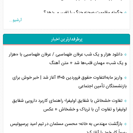
چگونه مقاومت صحنه جنگ را تغییر می‌دهد؟
آرشیو...
جنگ رمضان و معضل حضور نظامیان آمریکایی
پرطرفدارترین اخبار
تحلیل جامع پدیده تراستی‌ها
دانلود هزار و یک شب عرفان طهماسبی / عرفان طهماسبی با «هزار
تأثیر جنگ ایران و آمریکا بر اقتصاد جهانی
و یک شب» مهمان قلب‌ها شد + متن آهنگ
تخریب پل‌ها در اوکراین و فروپاشی روایت دوگانه غرب
واریز مابه‌التفاوت حقوق فروردین ۱۴۰۵ آغاز شد | خبر خوش برای
اربعین، کابوس مشترک تل‌آویو-واشنگتن
بازنشستگان تأمین اجتماعی
برنامه هفتم توسعه در نقطه کور سیاستگذاری
تفاوت خشخاش با شقایق اولیفرا؛ راهنمای کاربرد دارویی شقایق
اولیفرا و تفاوت آن با تریاک و خشخاش + عکس
کنوانسیون دریای خزر در راستای منافع ملی است؟
بازگشت مهندس به خانه؛ محسن مسلمان در تیم امید پرسپولیس
اوکراین بازوی مخرب آمریکا در غرب آسیا
رسماً کار خود را آغاز کرد