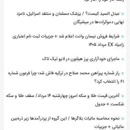
اهمیت راهبردی اردن برای آمریکا
عبدل السید کیست؟ / پزشک مسلمان و منتقد اسرائیل، نامزد
نهایی دموکرات‌ها در میشیگان
پیام، ظرفیت بالفعل‌نشده تجارت ایران
شرایط فروش نیسان وانت اعلام شد + جزییات ثبت نام اعتباری
همسویی عربستان با سنتکام علیه متحدان ایران
زامیاد EX مرداد ۱۴۰۵
ترامپ و توهم خلع سلاح حماس
ماجرای خودآزاری پرز هیلتون در لایو تیک تاک
چرا کویت به دنبال شریک امنیتی جدید است؟
راز شماره پیراهن محمد صلاح در ترکیه فاش شد؛ چرا فرعون شماره
۶۱ را انتخاب کرد؟
آخرین قیمت طلا و سکه امروز چهارشنبه ۱۴ مرداد/ سقف طلا و سکه
شکست + جدول
نحوه محاسبه مالیات بلاگر‌ها / این گروه از پردرآمد‌ها زیر ذره‌بین
مالیاتی + جزییات