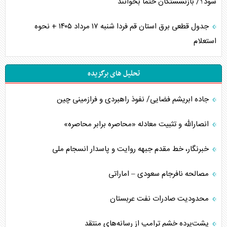
شود؟/ بازنشستگان حتما بخوانند
جدول قطعی برق استان قم فردا شنبه ۱۷ مرداد ۱۴۰۵ + نحوه
استعلام
تحلیل های برگزیده
جاده ابریشم فضایی/ نفوذ راهبردی و فرازمینی چین
انصارالله و تثبیت معادله «محاصره برابر محاصره»
خبرنگار، خط مقدم جبهه روایت و پاسدار انسجام ملی
مصالحه نافرجام سعودی – اماراتی
محدودیت صادرات نفت عربستان
پشت‌پرده خشم ترامپ از رسانه‌های منتقد