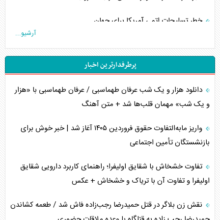
خطر تسلیحات اتمی آمریکا برای جهان
آرشیو...
چگونه عربستان برابر ایران دچار خطای محاسباتی شد؟
پرطرفدارترین اخبار
جاده ابریشم فضایی/ نفوذ راهبردی و فرازمینی چین
دانلود هزار و یک شب عرفان طهماسبی / عرفان طهماسبی با «هزار
انصارالله و تثبیت معادله «محاصره برابر محاصره»
و یک شب» مهمان قلب‌ها شد + متن آهنگ
خبرنگار، خط مقدم جبهه روایت و پاسدار انسجام ملی
واریز مابه‌التفاوت حقوق فروردین ۱۴۰۵ آغاز شد | خبر خوش برای
مصالحه نافرجام سعودی – اماراتی
بازنشستگان تأمین اجتماعی
محدودیت صادرات نفت عربستان
تفاوت خشخاش با شقایق اولیفرا؛ راهنمای کاربرد دارویی شقایق
اولیفرا و تفاوت آن با تریاک و خشخاش + عکس
پشت‌پرده خشم ترامپ از رسانه‌های منتقد
نقش زن بلاگر در قتل حمیدرضا رجب‌زاده فاش شد / طعمه کشاندن
چگونه مقاومت صحنه جنگ را تغییر می‌دهد؟
حمیدرضا رجب زاده به قتلگاه با وعده ملاقات حضوری