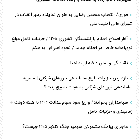
جنگ رمضان و معضل حضور نظامیان آمریکایی
فوری/ انتصاب محسن رضایی به عنوان نماینده رهبر انقلاب در
شورای عالی امنیت ملی
تحلیل جامع پدیده تراستی‌ها
آغاز اصلاح احکام بازنشستگان کشوری ۱۴۰۵ / جزئیات کامل مبلغ
تأثیر جنگ ایران و آمریکا بر اقتصاد جهانی
فوق‌العاده خاص در احکام جدید / نحوه اعتراض به حکم
تخریب پل‌ها در اوکراین و فروپاشی روایت دوگانه غرب
نقدینگی و زمان عرضه اولیه احیا
اربعین، کابوس مشترک تل‌آویو-واشنگتن
تازه‌ترین جزییات طرح ساماندهی نیرو‌های شرکتی | مصوبه
ساماندهی نیرو‌های شرکتی به هیات تطبیق رفت؟
سهامداران بخوانند/ واریز سود سهام عدالت ۱۴۰۴ تا هفته دولت +
زمانبندی و جزئیات کامل
ماجرای پیامک مشمولان سهمیه جنگ کنکور ۱۴۰۵ چیست؟