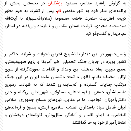
به گزارش راهبرد معاصر، مسعود
پزشکیان
در نخستین بخش از
برنامه‌های سفر خود به شهر مقدس
قم
، پس از تشرف به حرم مطهر
کریمه اهل‌بیت حضرت فاطمه معصومه (سلام‌الله‌علیها)، با آیت‌الله
سیدمحمد سعیدی، تولیت آستان مقدس و نماینده ولی‌فقیه در استان
قم
، دیدار و گفت‌و‌گو کرد.
رئیس‌جمهور در این دیدار با تشریح آخرین تحولات و شرایط حاکم بر
کشور بویژه در جریان جنگ تحمیلی اخیر آمریکا و رژیم صهیونیستی،
ضمن تبیین ابعاد مختلف این رخداد و اقدامات صورت‌گرفته از سوی
ارکان مختلف نظام، اظهار داشت: دشمنان ملت ایران در این جنگ
مرتکب جنایات گسترده و کم‌سابقه‌ای شدند که به شهادت رهبری
عظیم‌الشأن، جمعی از فرماندهان، مسئولان، شهروندان بی‌گناه و حتی
دانش‌آموزان انجامید، اما در مقابل، نیرو‌های مسلح جمهوری اسلامی
ایران شامل سپاه پاسداران انقلاب اسلامی، ارتش، بسیج و فرماندهی
انتظامی، با ایثار، اقتدار و آمادگی مثال‌زدنی، کارنامه‌ای درخشان و
افتخارآمیز از خود به جا گذاشتند.