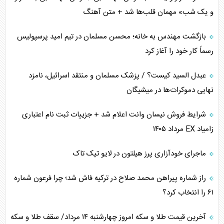
اوکراین بازوی مخرب آمریکا در غرب آسیا
و یک شب» مهمان قلب‌ها شد + متن آهنگ
اهمیت راهبردی اردن برای آمریکا
بازگشت مهندس به خانه؛ محسن مسلمان در تیم امید پرسپولیس
رسماً کار خود را آغاز کرد
پیام، ظرفیت بالفعل‌نشده تجارت ایران
عبدل السید کیست؟ / پزشک مسلمان و منتقد اسرائیل، نامزد
همسویی عربستان با سنتکام علیه متحدان ایران
نهایی دموکرات‌ها در میشیگان
ترامپ و توهم خلع سلاح حماس
شرایط فروش نیسان وانت اعلام شد + جزییات ثبت نام اعتباری
زامیاد EX مرداد ۱۴۰۵
چرا کویت به دنبال شریک امنیتی جدید است؟
ماجرای خودآزاری پرز هیلتون در لایو تیک تاک
اعتراف غرب به قدرت ایران در تثبیت معادلات
راز شماره پیراهن محمد صلاح در ترکیه فاش شد؛ چرا فرعون شماره
خطای راهبردی ترامپ مقابل برزیل
۶۱ را انتخاب کرد؟
متن و حاشیه سفر نتانیاهو به آمریکا
آخرین قیمت طلا و سکه امروز چهارشنبه ۱۴ مرداد/ سقف طلا و سکه