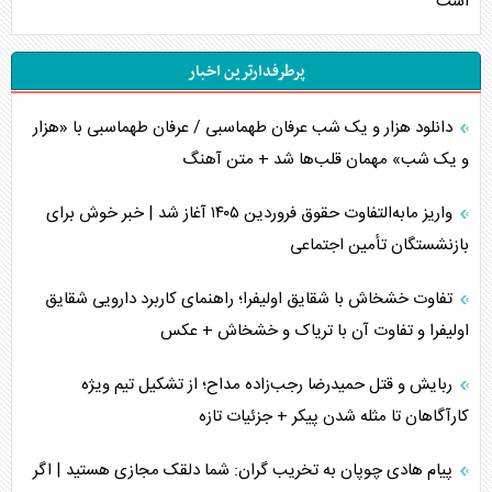
است
پرطرفدارترین اخبار
دانلود هزار و یک شب عرفان طهماسبی / عرفان طهماسبی با «هزار
و یک شب» مهمان قلب‌ها شد + متن آهنگ
واریز مابه‌التفاوت حقوق فروردین ۱۴۰۵ آغاز شد | خبر خوش برای
بازنشستگان تأمین اجتماعی
تفاوت خشخاش با شقایق اولیفرا؛ راهنمای کاربرد دارویی شقایق
اولیفرا و تفاوت آن با تریاک و خشخاش + عکس
ربایش و قتل حمیدرضا رجب‌زاده مداح؛ از تشکیل تیم ویژه
کارآگاهان تا مثله شدن پیکر + جزئیات تازه
پیام هادی چوپان به تخریب گران: شما دلقک مجازی هستید | اگر