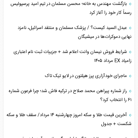
چرا کویت به دنبال شریک امنیتی جدید است؟
بازگشت مهندس به خانه؛ محسن مسلمان در تیم امید پرسپولیس
رسماً کار خود را آغاز کرد
اعتراف غرب به قدرت ایران در تثبیت معادلات
عبدل السید کیست؟ / پزشک مسلمان و منتقد اسرائیل، نامزد
خطای راهبردی ترامپ مقابل برزیل
نهایی دموکرات‌ها در میشیگان
متن و حاشیه سفر نتانیاهو به آمریکا
شرایط فروش نیسان وانت اعلام شد + جزییات ثبت نام اعتباری
زامیاد EX مرداد ۱۴۰۵
نقش راهبردی ایران در دیپلماسی غذایی جهان
ماجرای خودآزاری پرز هیلتون در لایو تیک تاک
فضای مجازی، چالش تربیتی خانواده‌ها
راز شماره پیراهن محمد صلاح در ترکیه فاش شد؛ چرا فرعون شماره
پیامدهای خطرناک حمله اوکراین به کشتی ایرانی
۶۱ را انتخاب کرد؟
تجارت خارجی، تحریم و محاصره
آخرین قیمت طلا و سکه امروز چهارشنبه ۱۴ مرداد/ سقف طلا و سکه
شکست + جدول