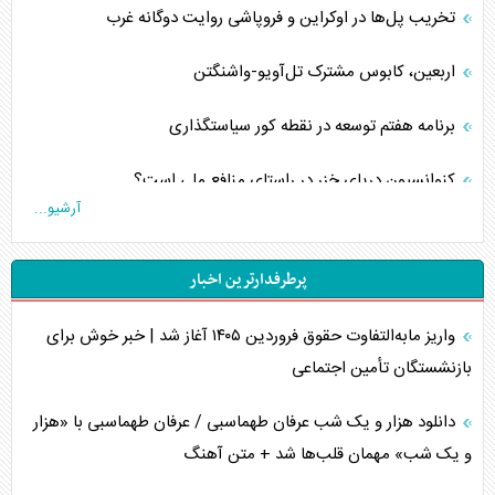
تخریب پل‌ها در اوکراین و فروپاشی روایت دوگانه غرب
اربعین، کابوس مشترک تل‌آویو-واشنگتن
برنامه هفتم توسعه در نقطه کور سیاستگذاری
کنوانسیون دریای خزر در راستای منافع ملی است؟
آرشیو...
اوکراین بازوی مخرب آمریکا در غرب آسیا
پرطرفدارترین اخبار
اهمیت راهبردی اردن برای آمریکا
واریز مابه‌التفاوت حقوق فروردین ۱۴۰۵ آغاز شد | خبر خوش برای
پیام، ظرفیت بالفعل‌نشده تجارت ایران
بازنشستگان تأمین اجتماعی
همسویی عربستان با سنتکام علیه متحدان ایران
دانلود هزار و یک شب عرفان طهماسبی / عرفان طهماسبی با «هزار
ترامپ و توهم خلع سلاح حماس
و یک شب» مهمان قلب‌ها شد + متن آهنگ